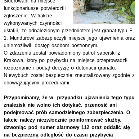
Skierowani na miejsce
funkcjonariusze potwierdzili
zgłoszenie. W trakcie
wykonywanych czynności
ustalili, że odnalezionym przedmiotem jest granat typu F-
1. Mundurowi zabezpieczyli miejsce jego ujawnienia oraz
uniemożliwili dostęp osobom postronnym.
O zdarzeniu został powiadomiony patrol saperski z
Krakowa, który po przybyciu na miejsce przeprowadził
rozpoznanie i podjął decyzję o detonacji granatu.
Niewybuch został bezpiecznie zneutralizowany zgodnie z
obowiązującymi procedurami.
Przypominamy, że w przypadku ujawnienia tego typu
znalezisk nie wolno ich dotykać, przenosić ani
podejmować prób samodzielnego zabezpieczenia. O
fakcie należy niezwłocznie poinformować służby,
dzwoniąc pod numer alarmowy 112 oraz oddalić się
na bezpieczną odległość do czasu przybycia