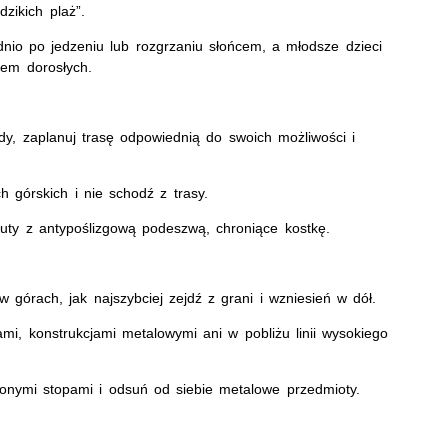
zikich plaż”.
io po jedzeniu lub rozgrzaniu słońcem, a młodsze dzieci
em dorosłych.
y, zaplanuj trasę odpowiednią do swoich możliwości i
 górskich i nie schodź z trasy.
uty z antypoślizgową podeszwą, chroniące kostkę.
w górach, jak najszybciej zejdź z grani i wzniesień w dół.
mi, konstrukcjami metalowymi ani w pobliżu linii wysokiego
zonymi stopami i odsuń od siebie metalowe przedmioty.