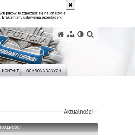
ych plików, to zgadzasz się na ich użycie
. Brak zmiany ustawienia przeglądarki
otwórz wysz
KONTAKT
OCHRONA DANYCH
Aktualności
TUALNOŚCI