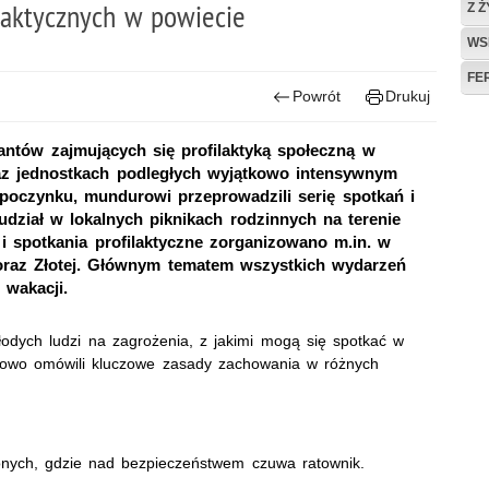
ilaktycznych w powiecie
Z 
WS
FE
Powrót
Drukuj
jantów zajmujących się profilaktyką społeczną w
az jednostkach podległych wyjątkowo intensywnym
ypoczynku, mundurowi przeprowadzili serię spotkań i
 udział w lokalnych piknikach rodzinnych na terenie
 i spotkania profilaktyczne zorganizowano m.in. w
 oraz Złotej. Głównym tematem wszystkich wydarzeń
 wakacji.
dych ludzi na zagrożenia, z jakimi mogą się spotkać w
gółowo omówili kluczowe zasady zachowania w różnych
onych, gdzie nad bezpieczeństwem czuwa ratownik.