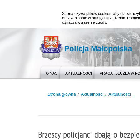
Strona używa plików cookies, aby ułatwić użyt
oraz zapisanie w pamięci urządzenia. Pamięta
oznacza wyrażenie zgody.
Policja Małopolska
O NAS
AKTUALNOŚCI
PRACA I SŁUŻBA W PO
Strona główna
Aktualności
Aktualności
Brzescy policjanci dbają o bezpi