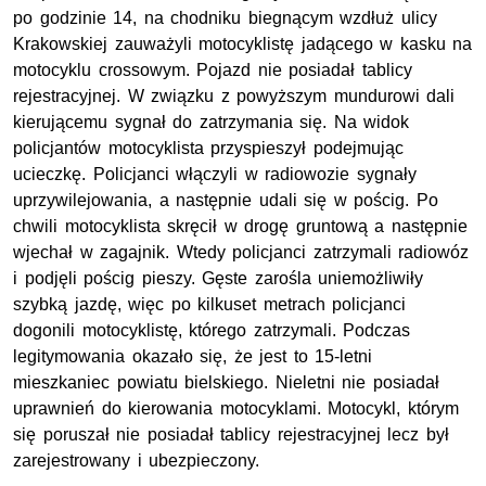
po godzinie 14, na chodniku biegnącym wzdłuż ulicy
Krakowskiej zauważyli motocyklistę jadącego w kasku na
motocyklu crossowym. Pojazd nie posiadał tablicy
rejestracyjnej. W związku z powyższym mundurowi dali
kierującemu sygnał do zatrzymania się. Na widok
policjantów motocyklista przyspieszył podejmując
ucieczkę. Policjanci włączyli w radiowozie sygnały
uprzywilejowania, a następnie udali się w pościg. Po
chwili motocyklista skręcił w drogę gruntową a następnie
wjechał w zagajnik. Wtedy policjanci zatrzymali radiowóz
i podjęli pościg pieszy. Gęste zarośla uniemożliwiły
szybką jazdę, więc po kilkuset metrach policjanci
dogonili motocyklistę, którego zatrzymali. Podczas
legitymowania okazało się, że jest to 15-letni
mieszkaniec powiatu bielskiego. Nieletni nie posiadał
uprawnień do kierowania motocyklami. Motocykl, którym
się poruszał nie posiadał tablicy rejestracyjnej lecz był
zarejestrowany i ubezpieczony.