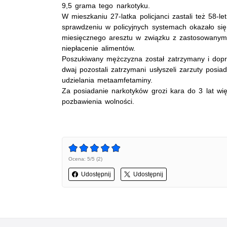
9,5 grama tego narkotyku.
W mieszkaniu 27-latka policjanci zastali też 58-l
sprawdzeniu w policyjnych systemach okazało się
miesięcznego aresztu w związku z zastosowany
niepłacenie alimentów.
Poszukiwany mężczyzna został zatrzymany i dopr
dwaj pozostali zatrzymani usłyszeli zarzuty posia
udzielania metaamfetaminy.
Za posiadanie narkotyków grozi kara do 3 lat więz
pozbawienia wolności.
Ocena: 5/5 (2)
Udostępnij
Udostępnij