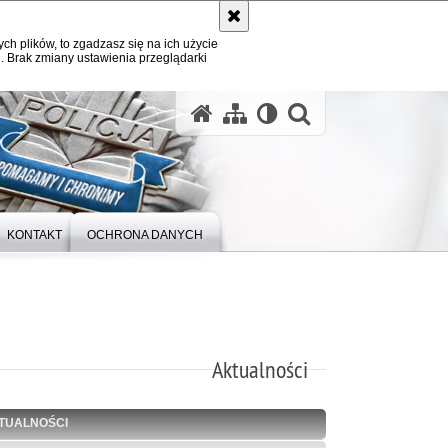
ych plików, to zgadzasz się na ich użycie
. Brak zmiany ustawienia przeglądarki
otwórz wysz
KONTAKT
OCHRONA DANYCH
Aktualności
TUALNOŚCI