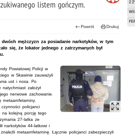
szukiwanego listem gończym.
Z 
WS
FE
Powrót
Drukuj
li dwóch mężczyzn za posiadanie narkotyków, w tym
zało się, że lokator jednego z zatrzymanych był
u.
ndy Powiatowej Policji w
kiego w Skawinie zauważyli
nia ust i nosa. Po
 natychmiast założył
o jego nerwowe zachowanie.
ję metaamfetaminy.
czynności policjanci
c na kolejną porcję tego
rzymania 27-latka ze
lił narkotyków 44-latkowi i
znaleźli metaamfetaminę. Łącznie policjanci zabezpieczyli