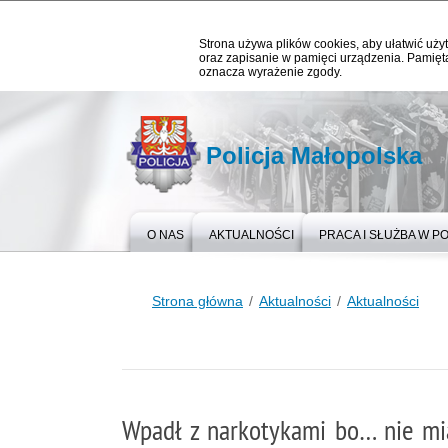
Strona używa plików cookies, aby ułatwić użyt
oraz zapisanie w pamięci urządzenia. Pamięta
oznacza wyrażenie zgody.
Policja Małopolska
O NAS
AKTUALNOŚCI
PRACA I SŁUŻBA W PO
Strona główna
Aktualności
Aktualności
Wpadł z narkotykami bo… nie mia