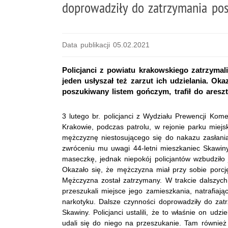
doprowadziły do zatrzymania po
Data publikacji 05.02.2021
Policjanci z powiatu krakowskiego zatrzyma
jeden usłyszał też zarzut ich udzielania. Oka
poszukiwany listem gończym, trafił do areszt
3 lutego br. policjanci z Wydziału Prewencji Kome
Krakowie, podczas patrolu, w rejonie parku miejs
mężczyznę niestosującego się do nakazu zasłania
zwróceniu mu uwagi 44-letni mieszkaniec Skawiny
maseczkę, jednak niepokój policjantów wzbudził
Okazało się, że mężczyzna miał przy sobie porc
Mężczyzna został zatrzymany. W trakcie dalszych 
przeszukali miejsce jego zamieszkania, natrafiają
narkotyku. Dalsze czynności doprowadziły do zat
Skawiny. Policjanci ustalili, że to właśnie on udzie
udali się do niego na przeszukanie. Tam również 