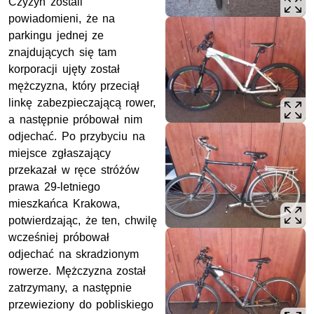
Czyżyn zostali
powiadomieni, że na
parkingu jednej ze
znajdujących się tam
korporacji ujęty został
mężczyzna, który przeciął
linkę zabezpieczającą rower,
a następnie próbował nim
odjechać. Po przybyciu na
miejsce zgłaszający
przekazał w ręce stróżów
prawa 29-letniego
mieszkańca Krakowa,
potwierdzając, że ten, chwilę
wcześniej próbował
odjechać na skradzionym
rowerze. Mężczyzna został
zatrzymany, a następnie
przewieziony do pobliskiego