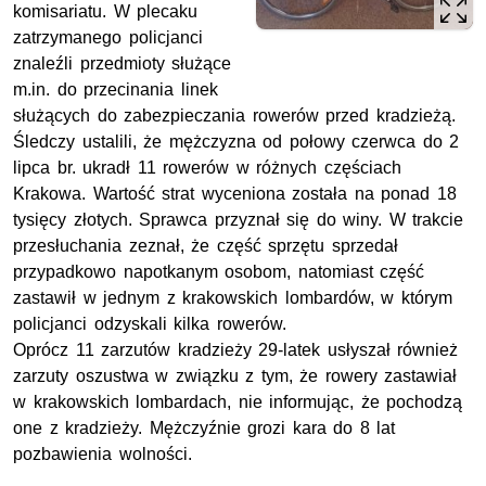
komisariatu. W plecaku
zatrzymanego policjanci
znaleźli przedmioty służące
m.in. do przecinania linek
służących do zabezpieczania rowerów przed kradzieżą.
Śledczy ustalili, że mężczyzna od połowy czerwca do 2
lipca br. ukradł 11 rowerów w różnych częściach
Krakowa. Wartość strat wyceniona została na ponad 18
tysięcy złotych. Sprawca przyznał się do winy. W trakcie
przesłuchania zeznał, że część sprzętu sprzedał
przypadkowo napotkanym osobom, natomiast część
zastawił w jednym z krakowskich lombardów, w którym
policjanci odzyskali kilka rowerów.
Oprócz 11 zarzutów kradzieży 29-latek usłyszał również
zarzuty oszustwa w związku z tym, że rowery zastawiał
w krakowskich lombardach, nie informując, że pochodzą
one z kradzieży. Mężczyźnie grozi kara do 8 lat
pozbawienia wolności.