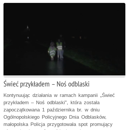
Świeć przykładem – Noś odblaski
Kontynuując działania w ramach kampanii „Świeć
przykładem – Noś odblaski”, która została
zapoczątkowana 1 października br. w dniu
Ogólnopolskiego Policyjnego Dnia Odblasków,
małopolska Policja przygotowała spot promujący