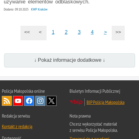
używanie elementów odblaskowych.
Dodano: 09.10.2025
KWP Kraków
<<
<
1
2
3
4
>
>>
↓ Pokaż informacje dodatkowe ↓
Policja Małopolska online
Biuletyn Informacji Publicznej
BIP Policja Małopolska
Redakcja serwisu
Nota prawna
Chcesz wykorzystać materiał
Kontakt z redakcją
z serwisu Policja Małopolska.
Dostępność
Zapoznaj się z zasadami