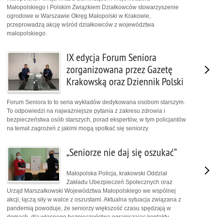
Małopolskiego i Polskim Związkiem Działkowców stowarzyszenie
ogrodowe w Warszawie Okręg Małopolski w Krakowie,
przeprowadzą akcję wśród działkowców z województwa
małopolskiego.
IX edycja Forum Seniora
zorganizowana przez Gazetę
Krakowską oraz Dziennik Polski
Forum Seniora to to seria wykładów dedykowana osobom starszym.
To odpowiedzi na najważniejsze pytania z zakresu zdrowia i
bezpieczeństwa osób starszych, porad ekspertów, w tym policjantów
na temat zagrożeń z jakimi mogą spotkać się seniorzy.
„Seniorze nie daj się oszukać”
Małopolska Policja, krakowski Oddział
Zakładu Ubezpieczeń Społecznych oraz
Urząd Marszałkowski Województwa Małopolskiego we wspólnej
akcji, łączą siły w walce z oszustami. Aktualna sytuacja związana z
pandemią powoduje, że seniorzy większość czasu spędzają w
domach, dla własnego bezpieczeństwa ograniczając kontakty