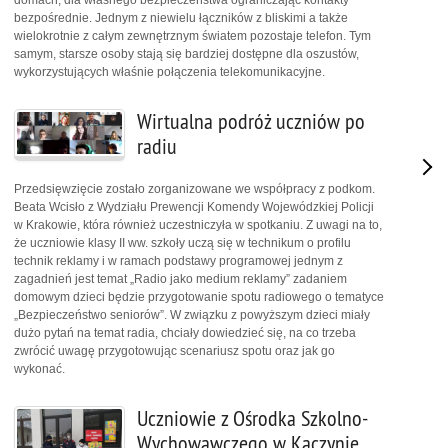
bezpośrednie. Jednym z niewielu łączników z bliskimi a także
wielokrotnie z całym zewnętrznym światem pozostaje telefon. Tym
samym, starsze osoby stają się bardziej dostępne dla oszustów,
wykorzystujących właśnie połączenia telekomunikacyjne.
Wirtualna podróż uczniów po
radiu
Przedsięwzięcie zostało zorganizowane we współpracy z podkom.
Beata Wcisło z Wydziału Prewencji Komendy Wojewódzkiej Policji
w Krakowie, która również uczestniczyła w spotkaniu. Z uwagi na to,
że uczniowie klasy II ww. szkoły uczą się w technikum o profilu
technik reklamy i w ramach podstawy programowej jednym z
zagadnień jest temat „Radio jako medium reklamy” zadaniem
domowym dzieci będzie przygotowanie spotu radiowego o tematyce
„Bezpieczeństwo seniorów”. W związku z powyższym dzieci miały
dużo pytań na temat radia, chciały dowiedzieć się, na co trzeba
zwrócić uwagę przygotowując scenariusz spotu oraz jak go
wykonać.
Uczniowie z Ośrodka Szkolno-
Wychowawczego w Kaczynie