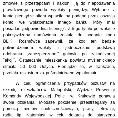
zmowie z przestępcami i nakłonił ją do niepodawania
prawdziwego powodu wypłaty pieniędzy. Wybrane z
konta pieniądze ofiara wpłaciła na podane przez oszusta
konto, we wpłatomacie innego banku, który miał
posiadać „odpowiednią licencję”. Z tego tytułu po wpłacie
pokrzywdzona namówiona została do podania kodu
BLIK. Rozmówca zapewnił, że kod ten będzie
potwierdzeniem wpłaty i jednocześnie podstawą
odebrania „zabezpieczonej” gotówki po zakończonej
"akcji". Ostatecznie mieszkanka powiatu myślenickiego
straciła 50 000 złotych. Pieniądze te, w transzach,
przelała oszustom za pośrednictwem wpłatomatu
.
W celu ograniczenia przypadków oszustw na
szkodę mieszkańców Małopolski, Wydział Prewencji
Komendy Wojewódzkiej Policji w Krakowie ponawia
swoje działania. Młodsze pokolenie przestrzegamy za
pomocą mediów społecznościowych, prasy, telewizji,
radia itp. Natomiast w celu dotarcia do starszego