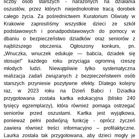
liczby osób starszych - narażonych na działania
oszustów, przez których niejednokrotnie tracą dorobek
całego życia. Za pośrednictwem Kuratorium Oświaty w
Krakowie zaprosiliśmy wszystkie dzieci ze szkół
podstawowych i ponadpodstawowych do pomocy w
dbaniu o bezpieczeństwo dziadków oraz seniorów z
najbliższego otoczenia. Ogłoszony konkurs, pn.
„Wnuczka, wnuczek edukuje — babcia, dziadek się
stosuje!” każdego roku przyciąga ogromną rzeszę
młodych ludzi. Niewątpliwie tylko systematyczna
realizacja zadań związanych z bezpieczeństwem osób
starszych przyniesie pozytywne efekty. Dlatego kolejny
raz, w 2023 roku na Dzień Babci i Dziadka
przygotowana została kartka edukacyjna (blisko 240
tysięcy egzemplarzy), która również pomaga ostrzegać
seniorów przed oszustami. Kartka jest wyjątkowa,
ponieważ pełni podwójną funkcję - oprócz życzeń
zawiera również treści informacyjno – proﬁlaktyczne.
Laurka została tak przygotowana, aby dzieci mogły je