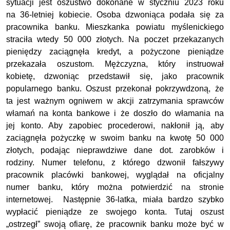
sytuacji jest oszustwo dokonane w styczniu 2023 roku
na 36-letniej kobiecie. Osoba dzwoniąca podała się za
pracownika banku. Mieszkanka powiatu myślenickiego
straciła wtedy 50 000 złotych. Na poczet przekazanych
pieniędzy
zaciągnęła kredyt, a pożyczone pieniądze
przekazała oszustom.
Mężczyzna, który instruował
kobietę, dzwoniąc przedstawił się, jako pracownik
popularnego banku. Oszust przekonał pokrzywdzoną, że
ta jest ważnym ogniwem w akcji zatrzymania sprawców
włamań na konta bankowe i że doszło do włamania na
jej konto. Aby zapobiec procederowi, nakłonił ją, aby
zaciągnęła pożyczkę w swoim banku na kwotę 50 000
złotych, podając nieprawdziwe dane dot. zarobków i
rodziny. Numer telefonu, z którego dzwonił fałszywy
pracownik placówki bankowej, wyglądał na oficjalny
numer banku, który można potwierdzić na stronie
internetowej. Następnie 36-latka, miała bardzo szybko
wypłacić pieniądze ze swojego konta. Tutaj oszust
„ostrzegł” swoją ofiarę, że pracownik banku może być w