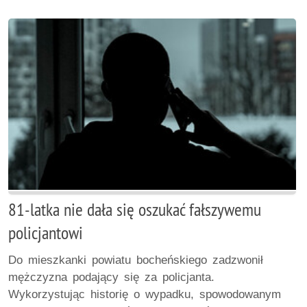
81-latka nie dała się oszukać fałszywemu
policjantowi
Do mieszkanki powiatu bocheńskiego zadzwonił
mężczyzna podający się za policjanta.
Wykorzystując historię o wypadku, spowodowanym