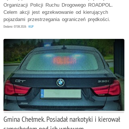
Organizacji Policji Ruchu Drogowego ROADPOL.
Celem akcji jest egzekwowanie od kierujących
pojazdami przestrzegania ograniczeń prędkości.
Dodano: 07.08.2026
KGP
Gmina Chełmek. Posiadał narkotyki i kierował
samochodem pod ich wpływem