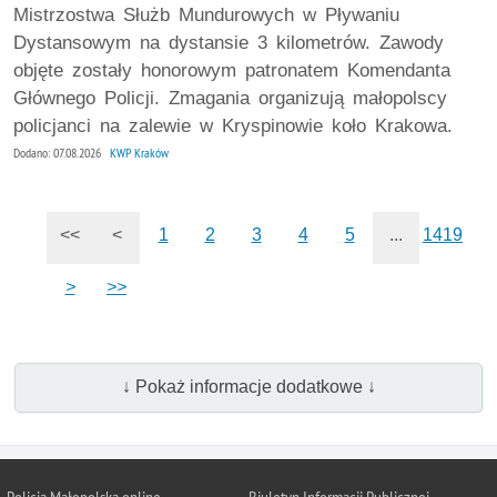
Mistrzostwa Służb Mundurowych w Pływaniu
Dystansowym na dystansie 3 kilometrów. Zawody
objęte zostały honorowym patronatem Komendanta
Głównego Policji. Zmagania organizują małopolscy
policjanci na zalewie w Kryspinowie koło Krakowa.
Dodano: 07.08.2026
KWP Kraków
<<
<
1
2
3
4
5
...
1419
>
>>
↓ Pokaż informacje dodatkowe ↓
Policja Małopolska online
Biuletyn Informacji Publicznej