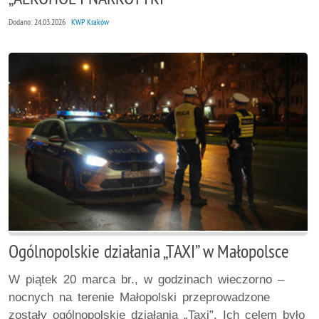
Dodano: 24.03.2026
KWP Kraków
Ogólnopolskie działania „TAXI” w Małopolsce
W piątek 20 marca br., w godzinach wieczorno –
nocnych na terenie Małopolski przeprowadzone
zostały ogólnopolskie działania „Taxi”. Ich celem było