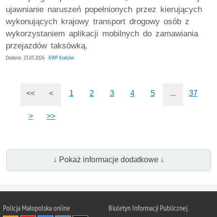
ujawnianie naruszeń popełnionych przez kierujących
wykonujących krajowy transport drogowy osób z
wykorzystaniem aplikacji mobilnych do zamawiania
przejazdów taksówką.
Dodano: 23.03.2026
KWP Kraków
<<
<
1
2
3
4
5
...
37
>
>>
↓ Pokaż informacje dodatkowe ↓
Policja Małopolska online
Biuletyn Informacji Publicznej