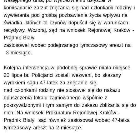
Następnego dnia, po wytrzeźwieniu usłyszał w
komisariacie zarzut znęcania się nad członkami rodziny i
wywierania pod grośbą pozbawienia życia wpływu na
świadka, których to czynów dopuścił się w warunkach
recydywy. Wczoraj, sąd na wniosek Rejonowej Kraków -
Prądnik Biały
zastosował wobec podejrzanego tymczasowy areszt na
3 miesiące.
Kolejna interwencja w podobnej sprawie miała miejsce
20 lipca br. Policjanci zostali wezwani, bo skazany
wyrokiem sądu 47-latek za znęcanie się
nad członkami rodziny nie stosował się do nakazu
opuszczenia lokalu zajmowanego wspólnie z
pokrzywdzonymi i tym samym do zakazu zbliżania się do
nich. Na wniosek Prokuratury Rejonowej Kraków -
Prądnik Biały sąd również zastosował wobec 47-latka
tymczasowy areszt na 2 miesiące.