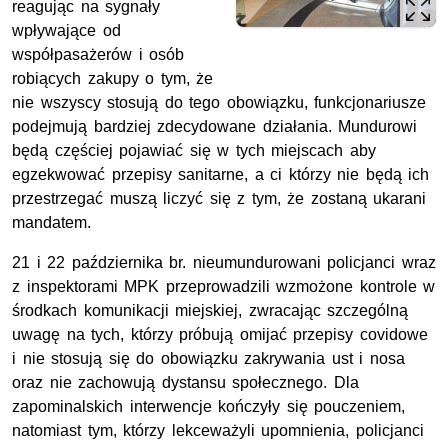
reagując na sygnały
wpływające od
współpasażerów i osób
robiących zakupy o tym, że
nie wszyscy stosują do tego obowiązku, funkcjonariusze
podejmują bardziej zdecydowane działania. Mundurowi
będą częściej pojawiać się w tych miejscach aby
egzekwować przepisy sanitarne, a ci którzy nie będą ich
przestrzegać muszą liczyć się z tym, że zostaną ukarani
mandatem.
21 i 22 października br. nieumundurowani policjanci wraz
z inspektorami MPK przeprowadzili wzmożone kontrole w
środkach komunikacji miejskiej, zwracając szczególną
uwagę na tych, którzy próbują omijać przepisy covidowe
i nie stosują się do obowiązku zakrywania ust i nosa
oraz nie zachowują dystansu społecznego. Dla
zapominalskich interwencje kończyły się pouczeniem,
natomiast tym, którzy lekceważyli upomnienia, policjanci