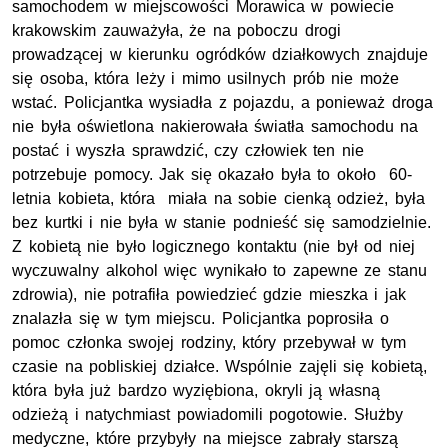
samochodem w miejscowości Morawica w powiecie
krakowskim zauważyła, że na poboczu drogi
prowadzącej w kierunku ogródków działkowych znajduje
się osoba, która leży i mimo usilnych prób nie może
wstać. Policjantka wysiadła z pojazdu, a ponieważ droga
nie była oświetlona nakierowała światła samochodu na
postać i wyszła sprawdzić, czy człowiek ten nie
potrzebuje pomocy. Jak się okazało była to około 60-
letnia kobieta, która miała na sobie cienką odzież, była
bez kurtki i nie była w stanie podnieść się samodzielnie.
Z kobietą nie było logicznego kontaktu (nie był od niej
wyczuwalny alkohol więc wynikało to zapewne ze stanu
zdrowia), nie potrafiła powiedzieć gdzie mieszka i jak
znalazła się w tym miejscu. Policjantka poprosiła o
pomoc członka swojej rodziny, który przebywał w tym
czasie na pobliskiej działce. Wspólnie zajęli się kobietą,
która była już bardzo wyziębiona, okryli ją własną
odzieżą i natychmiast powiadomili pogotowie. Służby
medyczne, które przybyły na miejsce zabrały starszą