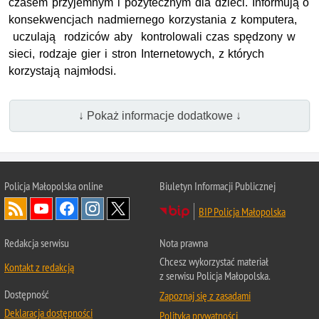
czasem przyjemnym i pożytecznym dla dzieci. Informują o
konsekwencjach nadmiernego korzystania z komputera,
uczulają rodziców aby kontrolowali czas spędzony w
sieci, rodzaje gier i stron Internetowych, z których
korzystają najmłodsi.
↓ Pokaż informacje dodatkowe ↓
Policja Małopolska online
Biuletyn Informacji Publicznej
BIP Policja Małopolska
Redakcja serwisu
Nota prawna
Chcesz wykorzystać materiał
Kontakt z redakcją
z serwisu Policja Małopolska.
Dostępność
Zapoznaj się z zasadami
Deklaracja dostępności
Polityka prywatności