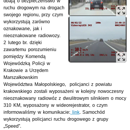
dbają o bezpieczeństwo w
ruchu drogowym na drogach
swojego regionu, przy czym
wykorzystują zarówno
oznakowane, jak i
nieoznakowane radiowozy.
2 lutego br. dzięki
zawartemu porozumieniu
pomiędzy Komendą
Wojewódzką Policji w
Krakowie a Urzędem
Marszałkowskim
Województwa Małopolskiego, policjanci z powiatu
krakowskiego zostali wyposażeni w kolejny nowoczesny
nieoznakowany radiowóz z dwulitrowym silnikiem o mocy
310 KM, wyposażony w wideorejestrator, o czym
informowaliśmy w komunikacie:
link
. Samochód
wykorzystują policjanci ruchu drogowego z grupy
„Speed”.