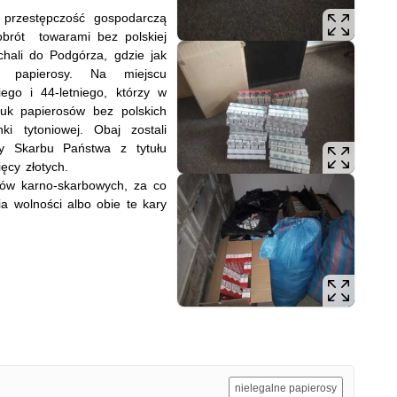
 przestępczość gospodarczą
 obrót towarami bez polskiej
chali do Podgórza, gdzie jak
” papierosy. Na miejscu
iego i 44-letniego, którzy w
uk papierosów bez polskich
i tytoniowej. Obaj zostali
ty Skarbu Państwa z tytułu
ęcy złotych.
sów karno-skarbowych, za co
a wolności albo obie te kary
nielegalne papierosy