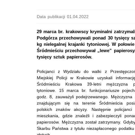
Data publikacji 01.04.2022
29 marca br. krakowscy kryminalni zatrzyma
Podgórza przechowywali ponad 30 tysięcy s
kg nielegalnej krajanki tytoniowej. W połowie
Śródmieściu przechowywał „lewe” papierosy
tysięcy sztuk papierosów.
Policjanci z Wydziału do walki z Przestępcz
Miejskiej Policji w Krakowie uzyskali informac
Śródmieściu Krakowa 39-letni mężczyzna p
tytoniowe. 15 marca br. funkcjonariusze pojech
godz. 8, zauważyli podejrzewanego. Mężczyzna p
znajdującym się na terenie Śródmieścia pos
polskich znaków akcyzy. Następnie policjanci
mieszkania, gdzie znaleźli i zabezpieczyli pon
papierosów. Mężczyzna został zatrzymany. Gdyby t
Skarbu Państwa z tytułu niezapłaconego podatku
złotych.