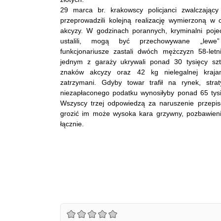
29 marca br. krakowscy policjanci zwalczający
przeprowadzili kolejną realizację wymierzoną w
akcyzy. W godzinach porannych, kryminalni poje
ustalili, mogą być przechowywane „lewe
funkcjonariusze zastali dwóch mężczyzn 58-letn
jednym z garaży ukrywali ponad 30 tysięcy szt
znaków akcyzy oraz 42 kg nielegalnej krajank
zatrzymani. Gdyby towar trafił na rynek, stra
niezapłaconego podatku wynosiłyby ponad 65 tysi
Wszyscy trzej odpowiedzą
za naruszenie przepi
grozić im może wysoka kara grzywny, pozbawieni
łącznie.