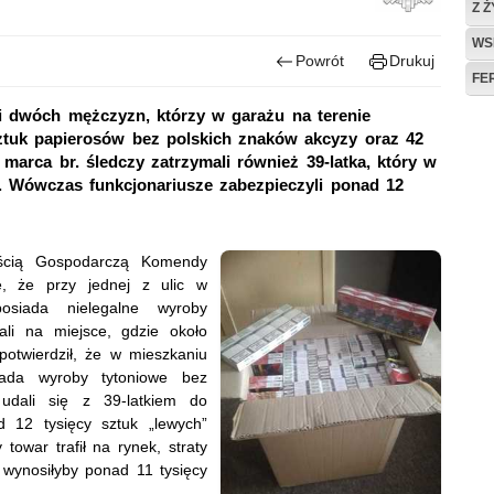
Z 
WS
Powrót
Drukuj
FE
li dwóch mężczyzn, którzy w garażu na terenie
ztuk papierosów bez polskich znaków akcyzy oraz 42
 marca br. śledczy zatrzymali również 39-latka, który w
. Wówczas funkcjonariusze zabezpieczyli ponad 12
ością Gospodarczą Komendy
ję, że przy jednej z ulic w
osiada nielegalne wyroby
ali na miejsce, gdzie około
otwierdził, że w mieszkaniu
iada wyroby tytoniowe bez
 udali się z 39-latkiem do
ad 12 tysięcy sztuk „lewych”
owar trafił na rynek, straty
 wynosiłyby ponad 11 tysięcy