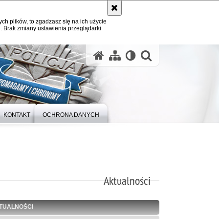
ych plików, to zgadzasz się na ich użycie
. Brak zmiany ustawienia przeglądarki
otwórz wysz
KONTAKT
OCHRONA DANYCH
Aktualności
TUALNOŚCI