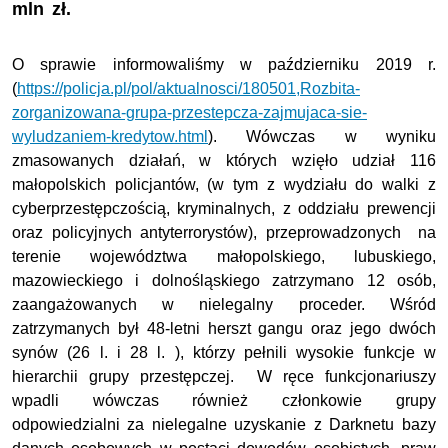
mln zł.
O sprawie informowaliśmy w październiku 2019 r.
(
https://policja.pl/pol/aktualnosci/180501,Rozbita-
zorganizowana-grupa-przestepcza-zajmujaca-sie-
wyludzaniem-kredytow.html
). Wówczas w wyniku
zmasowanych działań, w których wzięło udział 116
małopolskich policjantów, (w tym z wydziału do walki z
cyberprzestępczością, kryminalnych, z oddziału prewencji
oraz policyjnych antyterrorystów), przeprowadzonych na
terenie województwa małopolskiego, lubuskiego,
mazowieckiego i dolnośląskiego zatrzymano 12 osób,
zaangażowanych w nielegalny proceder. Wśród
zatrzymanych był 48-letni herszt gangu oraz jego dwóch
synów (26 l. i 28 l. ), którzy pełnili wysokie funkcje w
hierarchii grupy przestępczej. W ręce funkcjonariuszy
wpadli wówczas również członkowie grupy
odpowiedzialni za nielegalne uzyskanie z Darknetu bazy