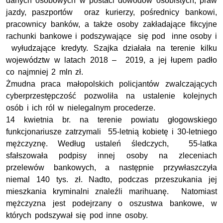
danych osobowych w postaci dowodów osobistych, praw
jazdy, paszportów oraz kurierzy, pośrednicy bankowi,
pracownicy banków, a także osoby zakładające fikcyjne
rachunki bankowe i podszywające się pod inne osoby i
wyłudzające kredyty. Szajka działała na terenie kilku
województw w latach 2018 – 2019, a jej łupem padło
co najmniej 2 mln zł.
Żmudna praca małopolskich policjantów zwalczających
cyberprzestępczość pozwoliła na ustalenie kolejnych
osób i ich ról w nielegalnym procederze.
14 kwietnia br. na terenie powiatu głogowskiego
funkcjonariusze zatrzymali 55-letnią kobietę i 30-letniego
mężczyznę. Według ustaleń śledczych, 55-latka
sfałszowała podpisy innej osoby na zleceniach
przelewów bankowych, a następnie przywłaszczyła
niemal 140 tys. zł. Nadto, podczas przeszukania jej
mieszkania kryminalni znaleźli marihuanę. Natomiast
mężczyzna jest podejrzany o oszustwa bankowe, w
których podszywał się pod inne osoby.