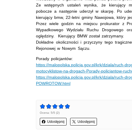
Ze wstępnych ustaleń wynika, że kierujący 
pobocze a następnie uderzył w skarpę. Po uderz
kierujący bmw, 22-letni gminy Nawojowa, który je
Przez wiele godzin na miejscu prokurator z P
Wypadkowego Wydziału Ruchu Drogowego oraz
oględziny. Kierujący BMW został zatrzymany.
Dokładne okoliczności i przyczyny tego tragicz
Rejonowej w Nowym Sączu.
Porady policjantów:
https://malopolska.policja.gov.pl/krk/dziala/ruch-
motocyklistow-na-drogach-Porady-policjantow-ruc
https://malopolska.policja.gov.pl/krk/dziala/ruc
POWROTOW.html
Ocena: 5/5 (2)
Udostępnij
Udostępnij