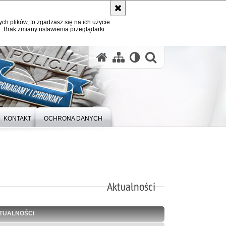
ych plików, to zgadzasz się na ich użycie
. Brak zmiany ustawienia przeglądarki
otwórz wysz
KONTAKT
OCHRONA DANYCH
Aktualności
TUALNOŚCI