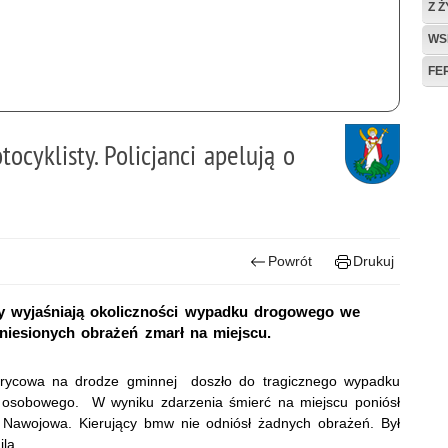
Z 
WS
FE
cyklisty. Policjanci apelują o
Powrót
Drukuj
ry wyjaśniają okoliczności wypadku drogowego we
niesionych obrażeń zmarł na miejscu.
 Frycowa na drodze gminnej doszło do tragicznego wypadku
 osobowego. W wyniku zdarzenia śmierć na miejscu poniósł
y Nawojowa. Kierujący bmw nie odniósł żadnych obrażeń. Był
ila.