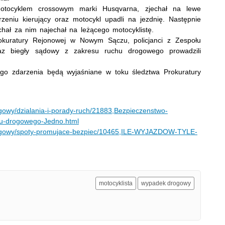
motocyklem crossowym marki Husqvarna, zjechał na lewe
eniu kierujący oraz motocykl upadli na jezdnię. Następnie
chał za nim najechał na leżącego motocyklistę.
rokuratury Rejonowej w Nowym Sączu, policjanci z Zespołu
 biegły sądowy z zakresu ruchu drogowego prowadzili
nego zdarzenia będą wyjaśniane w toku śledztwa Prokuratury
drogowy/dzialania-i-porady-ruch/21883,Bezpieczenstwo-
hu-drogowego-Jedno.html
h-drogowy/spoty-promujace-bezpiec/10465,ILE-WYJAZDOW-TYLE-
motocyklista
wypadek drogowy