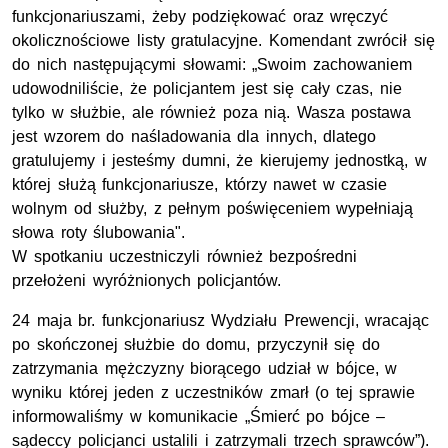
funkcjonariuszami, żeby podziękować oraz wręczyć
okolicznościowe listy gratulacyjne. Komendant zwrócił się
do nich następującymi słowami: „Swoim zachowaniem
udowodniliście, że policjantem jest się cały czas, nie
tylko w służbie, ale również poza nią. Wasza postawa
jest wzorem do naśladowania dla innych, dlatego
gratulujemy i jesteśmy dumni, że kierujemy jednostką, w
której służą funkcjonariusze, którzy nawet w czasie
wolnym od służby, z pełnym poświęceniem wypełniają
słowa roty ślubowania".
W spotkaniu uczestniczyli również bezpośredni
przełożeni wyróżnionych policjantów.
24 maja br. funkcjonariusz Wydziału Prewencji, wracając
po skończonej służbie do domu, przyczynił się do
zatrzymania mężczyzny biorącego udział w bójce, w
wyniku której jeden z uczestników zmarł (o tej sprawie
informowaliśmy w komunikacie „Śmierć po bójce –
sądeccy policjanci ustalili i zatrzymali trzech sprawców”).