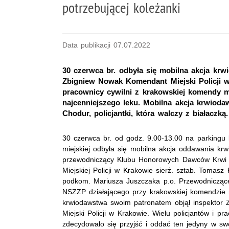
potrzebującej koleżanki
Data publikacji 07.07.2022
30 czerwca br. odbyła się mobilna akcja krw
Zbigniew Nowak Komendant Miejski Policji w 
pracownicy cywilni z krakowskiej komendy mi
najcenniejszego leku. Mobilna akcja krwioda
Chodur, policjantki, która walczy z białaczką.
30 czerwca br. od godz. 9.00-13.00 na parkingu
miejskiej odbyła się mobilna akcja oddawania krw
przewodniczący Klubu Honorowych Dawców Krwi
Miejskiej Policji w Krakowie sierż. sztab. Tomasz
podkom. Mariusza Juszczaka p.o. Przewodniczą
NSZZP działającego przy krakowskiej komendzie m
krwiodawstwa swoim patronatem objął inspektor
Miejski Policji w Krakowie. Wielu policjantów i p
zdecydowało się przyjść i oddać ten jedyny w sw