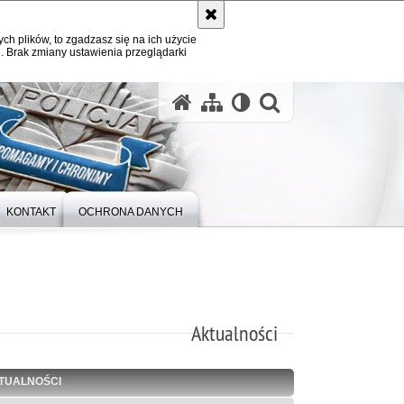
ych plików, to zgadzasz się na ich użycie
. Brak zmiany ustawienia przeglądarki
otwórz wysz
KONTAKT
OCHRONA DANYCH
Aktualności
TUALNOŚCI