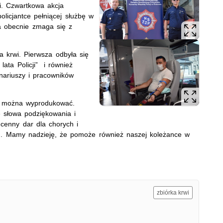
wi. Czwartkowa akcja
licjantce pełniącej służbę w
a obecnie zmaga się z
 krwi. Pierwsza odbyła się
lata Policji” i również
nariuszy i pracowników
ie można wyprodukować.
ię słowa podziękowania i
cenny dar dla chorych i
ionu. Mamy nadzieję, że pomoże również naszej koleżance w
zbiórka krwi