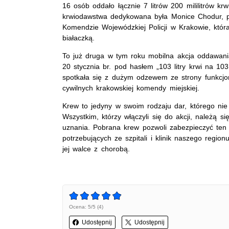
16 osób oddało łącznie 7 litrów 200 mililitrów kr
krwiodawstwa dedykowana była Monice Chodur, po
Komendzie Wojewódzkiej Policji w Krakowie, któr
białaczką.
To już druga w tym roku mobilna akcja oddawania
20 stycznia br. pod hasłem „103 litry krwi na 103 
spotkała się z dużym odzewem ze strony funkcjo
cywilnych krakowskiej komendy miejskiej.
Krew to jedyny w swoim rodzaju dar, którego n
Wszystkim, którzy włączyli się do akcji, należą s
uznania. Pobrana krew pozwoli zabezpieczyć ten 
potrzebujących ze szpitali i klinik naszego reg
jej walce z chorobą.
Ocena: 5/5 (4)
Udostępnij
Udostępnij