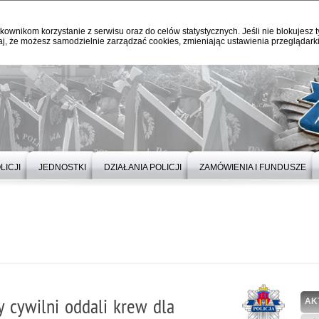
kownikom korzystanie z serwisu oraz do celów statystycznych. Jeśli nie blokujesz t
j, że możesz samodzielnie zarządzać cookies, zmieniając ustawienia przeglądarki
LICJI
JEDNOSTKI
DZIAŁANIA POLICJI
ZAMÓWIENIA I FUNDUSZE
y cywilni oddali krew dla
AK