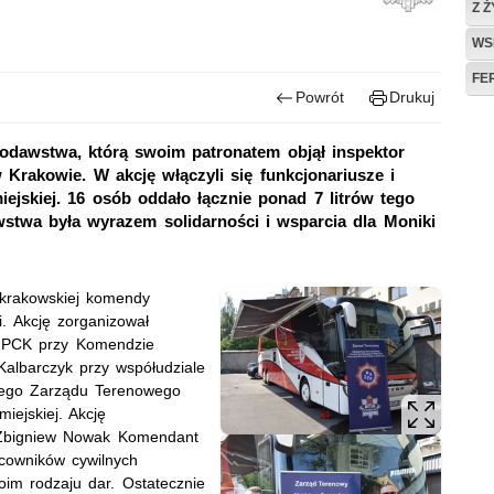
Z 
WS
FE
Powrót
Drukuj
iodawstwa, którą swoim patronatem objął inspektor
Krakowie. W akcję włączyli się funkcjonariusze i
ejskiej. 16 osób oddało łącznie ponad 7 litrów tego
wstwa była wyrazem solidarności i wsparcia dla Moniki
 krakowskiej komendy
i. Akcję zorganizował
 PCK przy Komendzie
 Kalbarczyk przy współudziale
cego Zarządu Terenowego
iejskiej. Akcję
 Zbigniew Nowak Komendant
racowników cywilnych
oim rodzaju dar. Ostatecznie