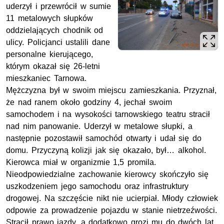
uderzył i przewrócił w sumie
11 metalowych słupków
oddzielających chodnik od
ulicy. Policjanci ustalili dane
personalne kierującego,
którym okazał się 26-letni
mieszkaniec Tarnowa.
Mężczyzna był w swoim miejscu zamieszkania. Przyznał,
że nad ranem około godziny 4, jechał swoim
samochodem i na wysokości tarnowskiego teatru stracił
nad nim panowanie. Uderzył w metalowe słupki, a
następnie pozostawił samochód otwarty i udał się do
domu. Przyczyną kolizji jak się okazało, był… alkohol.
Kierowca miał w organizmie 1,5 promila.
Nieodpowiedzialne zachowanie kierowcy skończyło się
uszkodzeniem jego samochodu oraz infrastruktury
drogowej. Na szczęście nikt nie ucierpiał. Młody człowiek
odpowie za prowadzenie pojazdu w stanie nietrzeźwości.
Stracił prawo jazdy, a dodatkowo grozi mu do dwóch lat