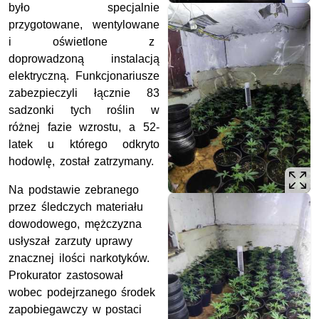
było specjalnie
przygotowane, wentylowane
i oświetlone z
doprowadzoną instalacją
elektryczną. F
unkcjonariusze
zabezpieczyli łącznie 83
sadzonki tych roślin w
różnej fazie wzrostu, a 52-
latek u którego odkryto
hodowlę, został zatrzymany.
Na podstawie zebranego
przez śledczych materiału
dowodowego, mężczyzna
usłyszał zarzuty uprawy
znacznej ilości narkotyków.
Prokurator zastosował
wobec podejrzanego środek
zapobiegawczy w postaci