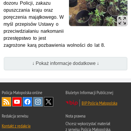
dozoru Policji, zakazu
opuszczania kraju oraz
poręczenia majątkowego. W
myśl przepisów Ustawy o
przeciwdziałaniu narkomanii
przestępstwo to jest
zagrożone karą pozbawienia wolności do lat 8.
↓ Pokaż informacje dodatkowe ↓
Policja Małopolska online
Biuletyn Informacji Publicznej
BIP Policja Małopolska
Redakcja serwisu
Nota prawna
Chcesz wykorzystać materiał
Kontakt z redakcją
z serwisu Policja Małopolska.