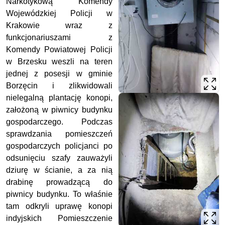
Narkotykową Komendy
Wojewódzkiej Policji w
Krakowie wraz z
funkcjonariuszami z
Komendy Powiatowej Policji
w Brzesku weszli na teren
jednej z posesji w gminie
Borzęcin i zlikwidowali
nielegalną plantację konopi,
założoną w piwnicy budynku
gospodarczego.
Podczas
sprawdzania pomieszczeń
gospodarczych policjanci po
odsunięciu szafy zauważyli
dziurę w ścianie, a za nią
drabinę prowadzącą do
piwnicy budynku. To właśnie
tam odkryli uprawę konopi
indyjskich Pomieszczenie