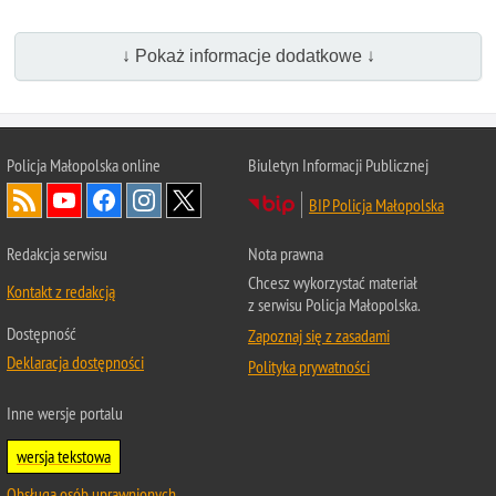
↓ Pokaż informacje dodatkowe ↓
Policja Małopolska online
Biuletyn Informacji Publicznej
BIP Policja Małopolska
Redakcja serwisu
Nota prawna
Chcesz wykorzystać materiał
Kontakt z redakcją
z serwisu Policja Małopolska.
Dostępność
Zapoznaj się z zasadami
Deklaracja dostępności
Polityka prywatności
Inne wersje portalu
wersja tekstowa
Obsługa osób uprawnionych