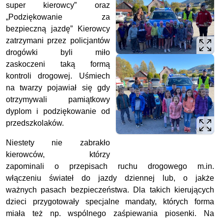
super kierowcy” oraz
„Podziękowanie za
bezpieczną jazdę” Kierowcy
zatrzymani przez policjantów
drogówki byli miło
zaskoczeni taką formą
kontroli drogowej. Uśmiech
na twarzy pojawiał się gdy
otrzymywali pamiątkowy
dyplom i podziękowanie od
przedszkolaków.
Niestety nie zabrakło
kierowców, którzy
zapominali o przepisach ruchu drogowego m.in.
włączeniu świateł do jazdy dziennej lub, o jakże
ważnych pasach bezpieczeństwa. Dla takich kierujących
dzieci przygotowały specjalne mandaty, których forma
miała też np. wspólnego zaśpiewania piosenki. Na