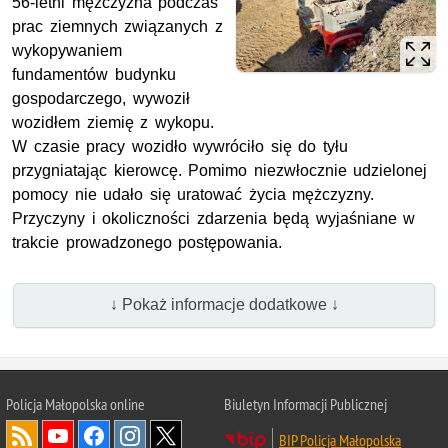
56-letni mężczyzna podczas
prac ziemnych związanych z
wykopywaniem
fundamentów budynku
gospodarczego, wywoził
wozidłem ziemię z wykopu.
W czasie pracy wozidło wywróciło się do tyłu
przygniatając kierowcę. Pomimo niezwłocznie udzielonej
pomocy nie udało się uratować życia mężczyzny.
Przyczyny i okoliczności zdarzenia będą wyjaśniane w
trakcie prowadzonego postępowania.
↓ Pokaż informacje dodatkowe ↓
Policja Małopolska online
Biuletyn Informacji Publicznej
BIP Policja Małopolska