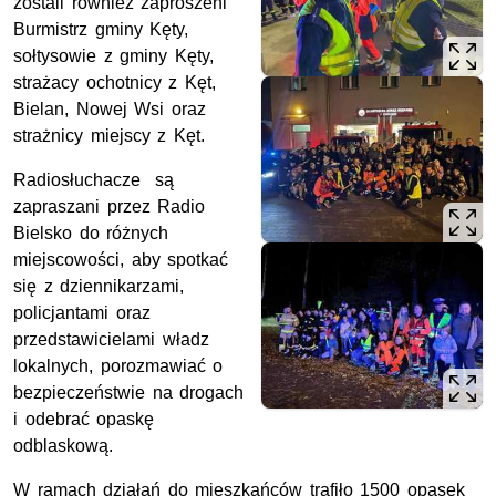
zostali również zaproszeni
Burmistrz gminy Kęty,
sołtysowie z gminy Kęty,
strażacy ochotnicy z Kęt,
Bielan, Nowej Wsi oraz
strażnicy miejscy z Kęt.
Radiosłuchacze są
zapraszani przez Radio
Bielsko do różnych
miejscowości, aby spotkać
się z dziennikarzami,
policjantami oraz
przedstawicielami władz
lokalnych, porozmawiać o
bezpieczeństwie na drogach
i odebrać opaskę
odblaskową.
W ramach działań do mieszkańców trafiło 1500 opasek