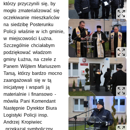
którzy przyczynili się, by
mogło zmaterializować się
oczekiwanie mieszkańców
na siedzibę Posterunku
Policji właśnie w ich gminie,
w miejscowości Łużna.
Szczególnie chciałabym
podziękować władzom
gminy Łużna, na czele z
Panem Wójtem Mariuszem
Tarsą, którzy bardzo mocno
zaangażowali się w tą
inicjatywę i wsparli ją
materialnie i finansowo -
mówiła Pani Komendant
Następnie Dyrektor Biura
Logistyki Policji insp.
Andrzej Kropiwiec
przekazał symboliczny