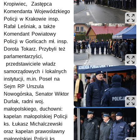
Kropiwiec, Zastępca
Komendanta Wojewódzkiego
Policji w Krakowie insp.
Rafał Leśniak, a także
Komendant Powiatowy
Policji w Gorlicach mł. insp.
Dorota Tokarz. Przybyli też
parlamentarzyści,
przedstawiciele władz
samorządowych i lokalnych
instytucji, m.in. Poseł na
Sejm RP Urszula
Nowogórska, Senator Wiktor
Durlak, radni woj.
małopolskiego, duchowni:
kapelan małopolskiej Policji
ks. Łukasz Michalczewski
oraz kapelan prawosławny
małopolskiej Policji ks.