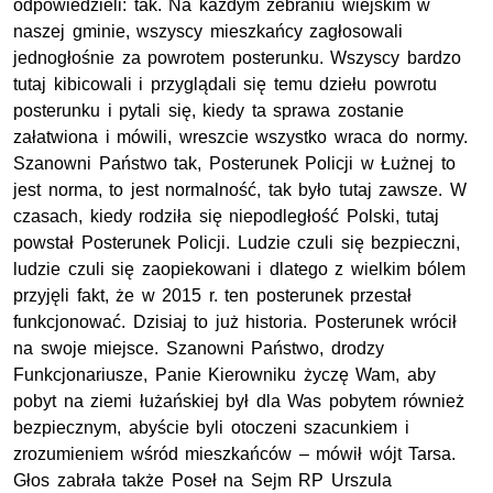
odpowiedzieli: tak. Na każdym zebraniu wiejskim w
naszej gminie, wszyscy mieszkańcy zagłosowali
jednogłośnie za powrotem posterunku. Wszyscy bardzo
tutaj kibicowali i przyglądali się temu dziełu powrotu
posterunku i pytali się, kiedy ta sprawa zostanie
załatwiona i mówili, wreszcie wszystko wraca do normy.
Szanowni Państwo tak, Posterunek Policji w Łużnej to
jest norma, to jest normalność, tak było tutaj zawsze. W
czasach, kiedy rodziła się niepodległość Polski, tutaj
powstał Posterunek Policji. Ludzie czuli się bezpieczni,
ludzie czuli się zaopiekowani i dlatego z wielkim bólem
przyjęli fakt, że w 2015 r. ten posterunek przestał
funkcjonować. Dzisiaj to już historia. Posterunek wrócił
na swoje miejsce. Szanowni Państwo, drodzy
Funkcjonariusze, Panie Kierowniku życzę Wam, aby
pobyt na ziemi łużańskiej był dla Was pobytem również
bezpiecznym, abyście byli otoczeni szacunkiem i
zrozumieniem wśród mieszkańców – mówił wójt Tarsa.
Głos zabrała także Poseł na Sejm RP Urszula