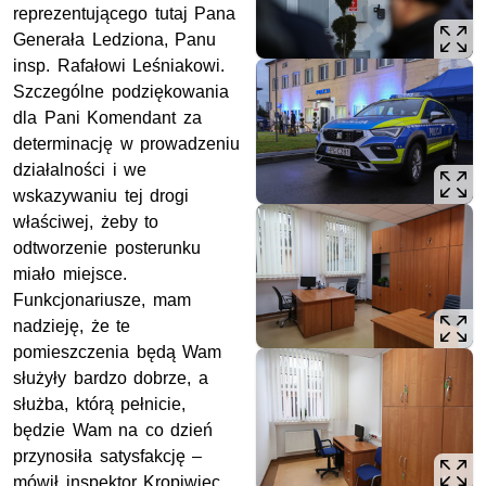
reprezentującego tutaj Pana
Generała Ledziona, Panu
insp. Rafałowi Leśniakowi.
Szczególne podziękowania
dla Pani Komendant za
determinację w prowadzeniu
działalności i we
wskazywaniu tej drogi
właściwej, żeby to
odtworzenie posterunku
miało miejsce.
Funkcjonariusze, mam
nadzieję, że te
pomieszczenia będą Wam
służyły bardzo dobrze, a
służba, którą pełnicie,
będzie Wam na co dzień
przynosiła satysfakcję –
mówił inspektor Kropiwiec.