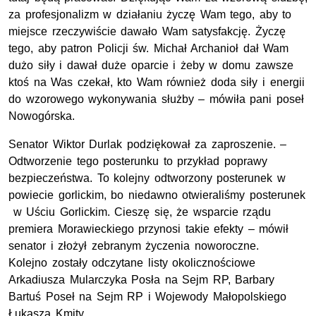
za profesjonalizm w działaniu życzę Wam tego, aby to
miejsce rzeczywiście dawało Wam satysfakcję. Życzę
tego, aby patron Policji św. Michał Archanioł dał Wam
dużo siły i dawał duże oparcie i żeby w domu zawsze
ktoś na Was czekał, kto Wam również doda siły i energii
do wzorowego wykonywania służby – mówiła pani poseł
Nowogórska.
Senator Wiktor Durlak podziękował za zaproszenie. –
Odtworzenie tego posterunku to przykład poprawy
bezpieczeństwa. To kolejny odtworzony posterunek w
powiecie gorlickim, bo niedawno otwieraliśmy posterunek
w Uściu Gorlickim. Cieszę się, że wsparcie rządu
premiera Morawieckiego przynosi takie efekty – mówił
senator i złożył zebranym życzenia noworoczne.
Kolejno zostały odczytane listy okolicznościowe
Arkadiusza Mularczyka Posła na Sejm RP, Barbary
Bartuś Poseł na Sejm RP i Wojewody Małopolskiego
Łukasza Kmity.