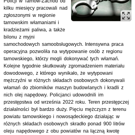
Policji w Tarnów-Zachód od
kilku miesięcy pracowali nad
zgłoszonymi w regionie
tarnowskim włamaniami i
kradzieżami paliwa, a także
bilonu z myjni
samochodowych samoobsługowych. Intensywna praca
operacyjna pozwoliła na wytypowanie osób z regionu
tarnowskiego, którzy mogli dokonywać tych włamań.
Kolejne tygodnie skutkowały zgromadzeniem materiału
dowodowego, z którego wynikało, że wytypowani
mężczyźni w różnych składach osobowych dokonywali
włamań do zbiorników maszyn budowlanych i kradli z
nich olej napędowy. Policjanci udowodnili im
przestępstwa od września 2022 roku. Teren przestępczej
działalności był bardzo duży. Pięciu mężczyzn z terenu
powiatu tarnowskiego i nowosądeckiego działając w
różnych składach osobowych skradło ponad 900 litrów
oleju napędowego z obu powiatów na łączną kwotę