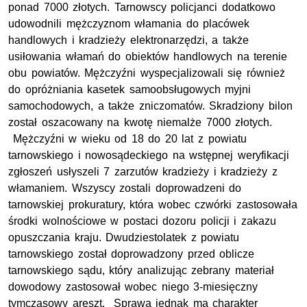
ponad 7000 złotych. Tarnowscy policjanci dodatkowo
udowodnili mężczyznom włamania do placówek
handlowych i kradzieży elektronarzędzi, a także
usiłowania włamań do obiektów handlowych na terenie
obu powiatów. Mężczyźni wyspecjalizowali się również
do opróżniania kasetek samoobsługowych myjni
samochodowych, a także zniczomatów. Skradziony bilon
został oszacowany na kwotę niemalże 7000 złotych.
Mężczyźni w wieku od 18 do 20 lat z powiatu
tarnowskiego i nowosądeckiego na wstępnej weryfikacji
zgłoszeń usłyszeli 7 zarzutów kradzieży i kradzieży z
włamaniem. Wszyscy zostali doprowadzeni do
tarnowskiej prokuratury, która wobec czwórki zastosowała
środki wolnościowe w postaci dozoru policji i zakazu
opuszczania kraju. Dwudziestolatek z powiatu
tarnowskiego został doprowadzony przed oblicze
tarnowskiego sądu, który analizując zebrany materiał
dowodowy zastosował wobec niego 3-miesięczny
tymczasowy areszt. Sprawa jednak ma charakter