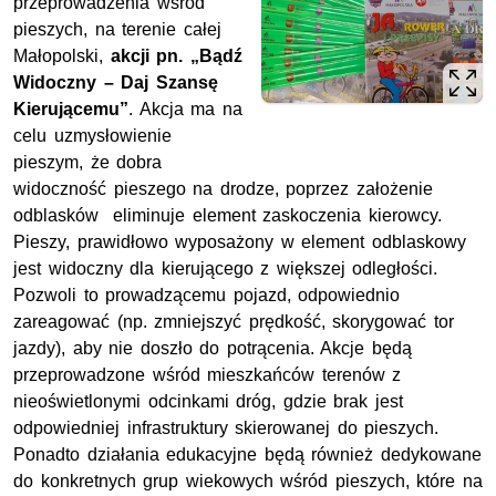
przeprowadzenia wśród
pieszych, na terenie całej
Małopolski,
akcji pn. „Bądź
Widoczny – Daj Szansę
Kierującemu”
. Akcja ma na
celu uzmysłowienie
pieszym, że dobra
widoczność pieszego na drodze, poprzez założenie
odblasków eliminuje element zaskoczenia kierowcy.
Pieszy, prawidłowo wyposażony w element odblaskowy
jest widoczny dla kierującego z większej odległości.
Pozwoli to prowadzącemu pojazd, odpowiednio
zareagować (np. zmniejszyć prędkość, skorygować tor
jazdy), aby nie doszło do potrącenia. Akcje będą
przeprowadzone wśród mieszkańców terenów z
nieoświetlonymi odcinkami dróg, gdzie brak jest
odpowiedniej infrastruktury skierowanej do pieszych.
Ponadto działania edukacyjne będą również dedykowane
do konkretnych grup wiekowych wśród pieszych, które na