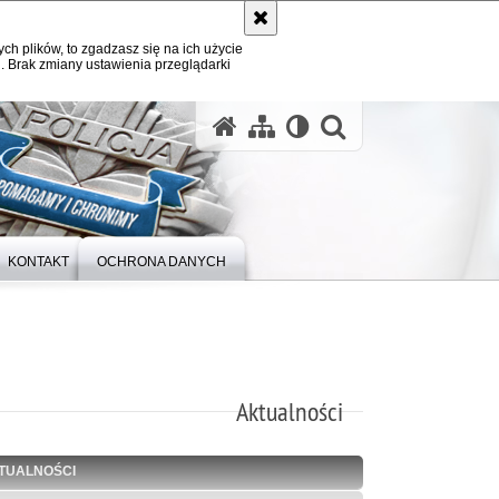
ych plików, to zgadzasz się na ich użycie
. Brak zmiany ustawienia przeglądarki
otwórz wysz
KONTAKT
OCHRONA DANYCH
Aktualności
TUALNOŚCI