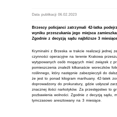
Data publikacji 06.02.2023
Brzescy policjanci zatrzymali 42-latka podej
wyniku przeszukania jego miejsca zamieszkan
Zgodnie z decyzją sądu najbliższe 3 miesiąc
Kryminalni z Brzeska w trakcie realizacji jednej 
czynności operacyjne na terenie Krakowa przeszu
wytypowanych osób mogących mieć związek z pr
pomieszczenia znaleźli kilkanaście woreczków fol
roślinnego, który następnie zabezpieczyli do dal
że jest to ponad kilogram marihuany. 42-latek zo
doprowadzony do prokuratury, gdzie usłyszał zarz
znacznej ilości narkotyków. Za przestępstwo to g
pozbawienia wolności. Zgodnie z decyzją sądu, 
tymczasowo aresztowany na 3 miesiące.