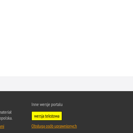
Inne wersje portalu
ateriał
wersja tekstowa
opolska.
Obsługa osób uprawnionych
ami