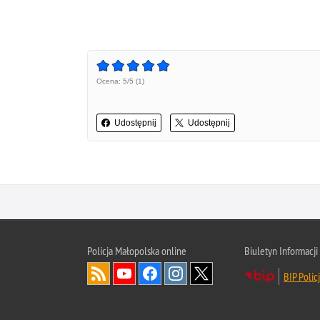
Ocena: 5/5 (1)
Udostępnij
Udostępnij
Policja Małopolska online
Biuletyn Informacji
BIP Polic