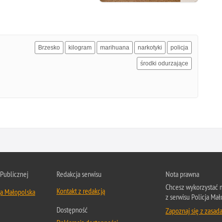
Brzesko
kilogram
marihuana
narkotyki
policja
środki odurzające
 Publicznej
Redakcja serwisu
Nota prawna
Chcesz wykorzystać m
Kontakt z redakcją
ja Małopolska
z serwisu Policja Mał
Dostępność
Zapoznaj się z zasad