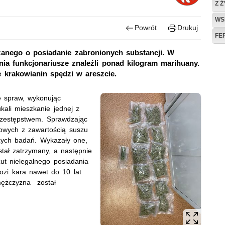
Z 
WS
Powrót
Drukuj
FE
rzanego o posiadanie zabronionych substancji. W
ia funkcjonariusze znaleźli ponad kilogram marihuany.
e krakowianin spędzi w areszcie.
ze spraw, wykonując
kali mieszkanie jednej z
zestępstwem. Sprawdzając
iowych z zawartością suszu
szych badań. Wykazały one,
stał zatrzymany, a następnie
ut nielegalnego posiadania
rozi kara nawet do 10 lat
mężczyzna został