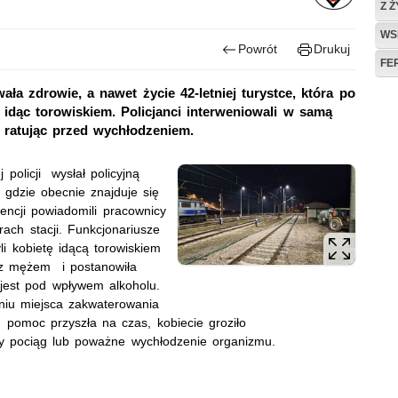
Z 
WS
Powrót
Drukuj
FE
ła zdrowie, a nawet życie 42-letniej turystce, która po
idąc torowiskiem. Policjanci interweniowali w samą
i ratując przed wychłodzeniem.
j policji wysłał policyjną
gdzie obecnie znajduje się
encji powiadomili pracownicy
rach stacji. Funkcjonariusze
li kobietę idącą torowiskiem
ę z mężem i postanowiła
jest pod wpływem alkoholu.
leniu miejsca zakwaterowania
 pomoc przyszła na czas, kobiecie groziło
cy pociąg lub poważne wychłodzenie organizmu.