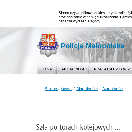
Strona używa plików cookies, aby ułatwić użyt
oraz zapisanie w pamięci urządzenia. Pamięta
oznacza wyrażenie zgody.
Policja Małopolska
O NAS
AKTUALNOŚCI
PRACA I SŁUŻBA W PO
Strona główna
Aktualności
Aktualności
Szła po torach kolejowych …