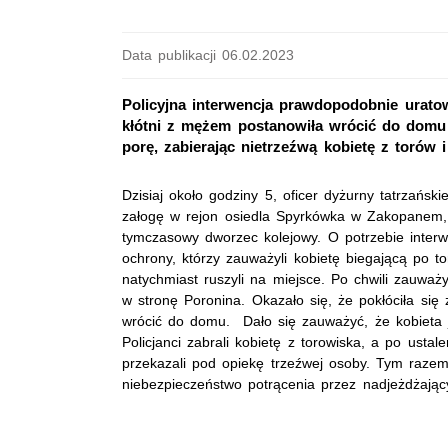
Data publikacji 06.02.2023
Policyjna interwencja prawdopodobnie uratowa
kłótni z mężem postanowiła wrócić do domu 
porę, zabierając nietrzeźwą kobietę z torów 
Dzisiaj około godziny 5, oficer dyżurny tatrzańskie
załogę w rejon osiedla Spyrkówka w Zakopanem, 
tymczasowy dworzec kolejowy. O potrzebie interw
ochrony, którzy zauważyli kobietę biegającą po to
natychmiast ruszyli na miejsce. Po chwili zauważy
w stronę Poronina. Okazało się, że pokłóciła si
wrócić do domu. Dało się zauważyć, że kobieta 
Policjanci zabrali kobietę z torowiska, a po usta
przekazali pod opiekę trzeźwej osoby. Tym razem
niebezpieczeństwo potrącenia przez nadjeżdżają