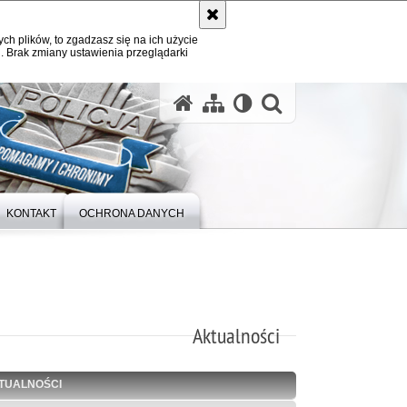
ych plików, to zgadzasz się na ich użycie
. Brak zmiany ustawienia przeglądarki
otwórz wysz
KONTAKT
OCHRONA DANYCH
Aktualności
TUALNOŚCI