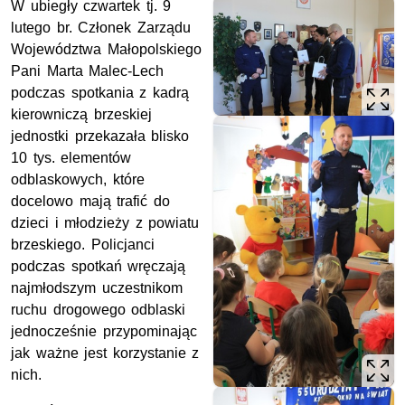
W ubiegły czwartek tj. 9
lutego br. Członek Zarządu
Województwa Małopolskiego
Pani Marta Malec-Lech
podczas spotkania z kadrą
kierowniczą brzeskiej
jednostki przekazała blisko
10 tys. elementów
odblaskowych, które
docelowo mają trafić do
dzieci i młodzieży z powiatu
brzeskiego. Policjanci
podczas spotkań wręczają
najmłodszym uczestnikom
ruchu drogowego odblaski
jednocześnie przypominając
jak ważne jest korzystanie z
nich.