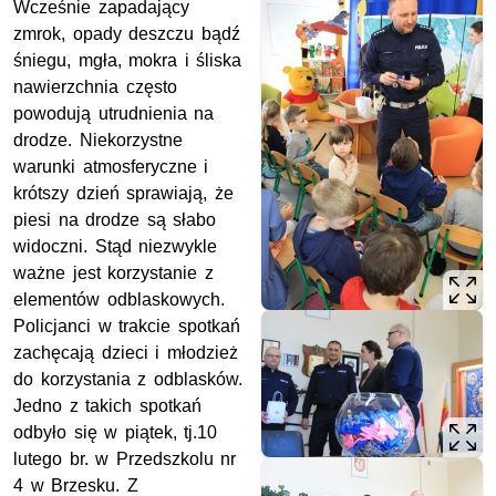
Wcześnie zapadający
zmrok, opady deszczu bądź
śniegu, mgła, mokra i śliska
nawierzchnia często
powodują utrudnienia na
drodze. Niekorzystne
warunki atmosferyczne i
krótszy dzień sprawiają, że
piesi na drodze są słabo
widoczni. Stąd niezwykle
ważne jest korzystanie z
elementów odblaskowych.
Policjanci w trakcie spotkań
zachęcają dzieci i młodzież
do korzystania z odblasków.
Jedno z takich spotkań
odbyło się w piątek, tj.10
lutego br. w Przedszkolu nr
4 w Brzesku. Z