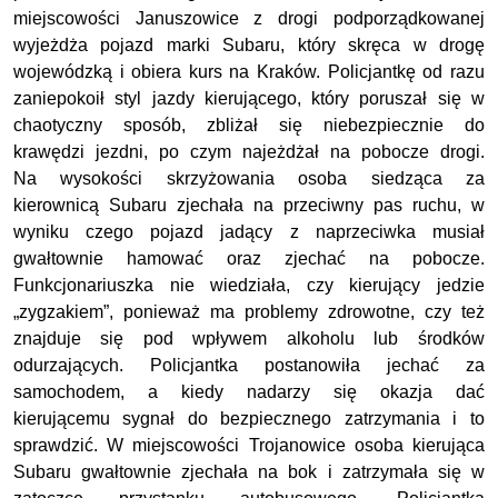
miejscowości Januszowice z drogi podporządkowanej
wyjeżdża pojazd marki Subaru, który skręca w drogę
wojewódzką i obiera kurs na Kraków. Policjantkę od razu
zaniepokoił styl jazdy kierującego, który poruszał się w
chaotyczny sposób, zbliżał się niebezpiecznie do
krawędzi jezdni, po czym najeżdżał na pobocze drogi.
Na wysokości skrzyżowania osoba siedząca za
kierownicą Subaru zjechała na przeciwny pas ruchu, w
wyniku czego pojazd jadący z naprzeciwka musiał
gwałtownie hamować oraz zjechać na pobocze.
Funkcjonariuszka nie wiedziała, czy kierujący jedzie
„zygzakiem”, ponieważ ma problemy zdrowotne, czy też
znajduje się pod wpływem alkoholu lub środków
odurzających. Policjantka postanowiła jechać za
samochodem, a kiedy nadarzy się okazja dać
kierującemu sygnał do bezpiecznego zatrzymania i to
sprawdzić. W miejscowości Trojanowice osoba kierująca
Subaru gwałtownie zjechała na bok i zatrzymała się w