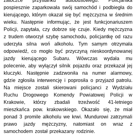
zatoczce przystanku autobusowego. Policjantka
pospiesznie zaparkowała swój samochód i podbiegła do
kierującego, którym okazał się być mężczyzna w średnim
wieku. Następnie informując, że jest funkcjonariuszem
Policji, zapytała, czy dobrze się czuje. Kiedy mężczyzna
z trudem otworzył szybę samochodu, policjantkę od razu
uderzyła silna woń alkoholu. Tym samym otrzymała
odpowiedź, co mogło być przyczyną nieskoordynowanej
jazdy kierującego Subaru. Wówczas wydała mu
polecenie, aby wyłączył silnik pojazdu oraz przekazał jej
kluczyki. Następnie zadzwoniła na numer alarmowy,
gdzie zgłosiła interwencję i poprosiła o przyjazd patrolu.
Na miejsce zostali skierowani policjanci z Wydziału
Ruchu Drogowego Komendy Powiatowej Policji w
Krakowie, którzy zbadali trzeźwość 41-letniego
mieszkańca pow. krakowskiego. Okazało się, że miał
ponad 3 promile alkoholu we krwi. Mundurowi zatrzymali
prawo jazdy mężczyzny, natomiast
on wraz z
samochodem został przekazany rodzinie.