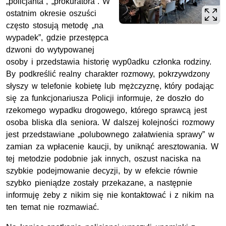
„policjanta”, „prokuratora”. W
ostatnim okresie oszuści
często stosują metodę „na
wypadek”, gdzie przestępca
dzwoni do wytypowanej
osoby i przedstawia historię wyp0adku członka rodziny.
By podkreślić realny charakter rozmowy, pokrzywdzony
słyszy w telefonie kobietę lub mężczyznę, który podając
się za funkcjonariusza Policji informuje, że doszło do
rzekomego wypadku drogowego, którego sprawcą jest
osoba bliska dla seniora. W dalszej kolejności rozmowy
jest przedstawiane „polubownego załatwienia sprawy” w
zamian za wpłacenie kaucji, by uniknąć aresztowania. W
tej metodzie podobnie jak innych, oszust naciska na
szybkie podejmowanie decyzji, by w efekcie równie
szybko pieniądze zostały przekazane, a następnie
informuję żeby z nikim się nie kontaktować i z nikim na
ten temat nie rozmawiać.