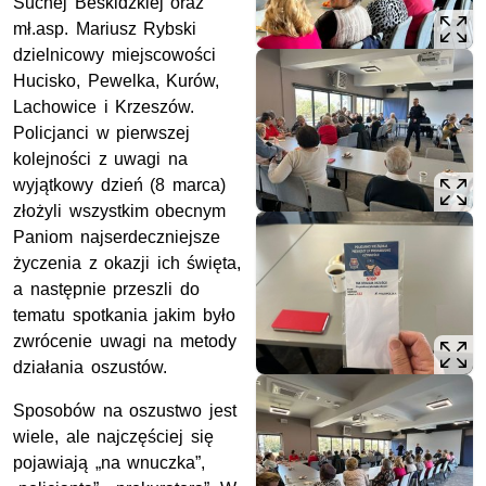
Suchej Beskidzkiej oraz
mł.asp. Mariusz Rybski
dzielnicowy miejscowości
Hucisko, Pewelka, Kurów,
Lachowice i Krzeszów.
Policjanci w pierwszej
kolejności z uwagi na
wyjątkowy dzień (8 marca)
złożyli wszystkim obecnym
Paniom najserdeczniejsze
życzenia z okazji ich święta,
a następnie przeszli do
tematu spotkania jakim było
zwrócenie uwagi na metody
działania oszustów.
Sposobów na oszustwo jest
wiele, ale najczęściej się
pojawiają „na wnuczka”,