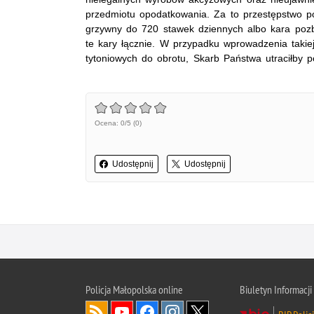
przedmiotu opodatkowania. Za to przestępstwo po
grzywny do 720 stawek dziennych albo kara pozb
te kary łącznie. W przypadku wprowadzenia takiej
tytoniowych do obrotu, Skarb Państwa utraciłby p
Ocena: 0/5 (0)
Udostępnij
Udostępnij
Policja Małopolska online
Biuletyn Informacji