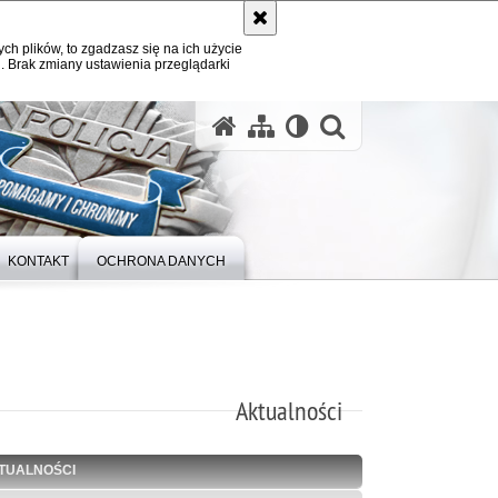
ych plików, to zgadzasz się na ich użycie
. Brak zmiany ustawienia przeglądarki
otwórz wysz
KONTAKT
OCHRONA DANYCH
Aktualności
TUALNOŚCI