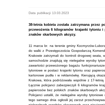
Data publikacji 13.03.2023
38-letnia kobieta została zatrzymana przez 
przewożenia 6 kilogramów krajanki tytoniu i
znaków skarbowych akcyzy.
11 marca br. na terenie gminy Kocmyrzów-Luborzy
do walki z Przestępczościa Gospodarczą Komendy
Krakowie zatrzymali do kontroli drogowej seata, 
samochodzie znajdują się nielegalne wyroby tyto
zawartości przewożonego bagażu funkcjonariusze 
tytoniowe w postaci krajanki tytoniu oraz papie
kartonowe pudła i w reklamówkę. Kierującą okazał
Krakowa, która podróżowała wspólnie z 17-letnią
Łącznie policjanci zabezpieczyli 6 kilogramów kraj
papierosów bez polskich znaków skarbowych akc
Policjanci ustalili, że nielegalne wyroby tytoniowe
tego samego dnia ogłosili jej zarzut przechowywa
nielegalnych wyrobów akcyzowych oraz nieujawn