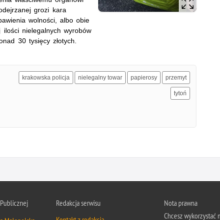
dejrzanej grozi kara
awienia wolności, albo obie
 ilości nielegalnych wyrobów
onad 30 tysięcy złotych.
krakowska policja
nielegalny towar
papierosy
przemyt
tytoń
 Publicznej
Redakcja serwisu
Nota prawna
Chcesz wykorzystać m
Kontakt z redakcją