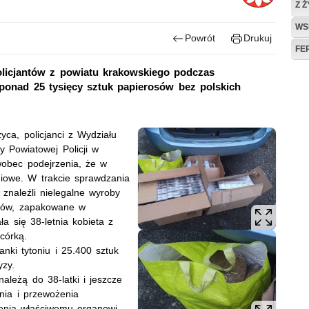
Z 
WS
Powrót
Drukuj
FE
policjantów z powiatu krakowskiego podczas
 ponad 25 tysięcy sztuk papierosów bez polskich
ca, policjanci z Wydziału
 Powiatowej Policji w
wobec podejrzenia, że w
niowe. W trakcie sprawdzania
znaleźli nielegalne wyroby
rosów, zapakowane w
a się 38-letnia kobieta z
 córką.
anki tytoniu i 25.400 sztuk
yzy.
 należą do 38-latki i jeszcze
nia i przewożenia
ienia właściwemu organowi