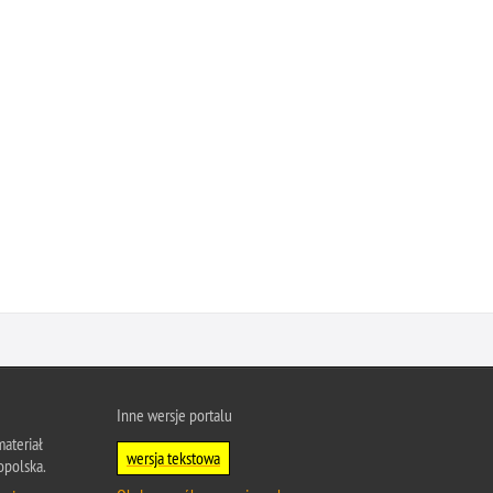
Inne wersje portalu
ateriał
wersja tekstowa
opolska.