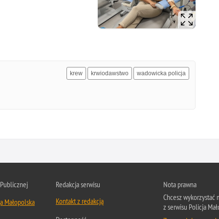
krew
krwiodawstwo
wadowicka policja
 Publicznej
Redakcja serwisu
Nota prawna
Chcesz wykorzystać m
Kontakt z redakcją
ja Małopolska
z serwisu Policja Mał