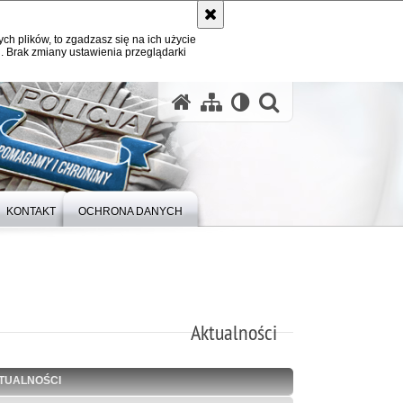
ych plików, to zgadzasz się na ich użycie
. Brak zmiany ustawienia przeglądarki
otwórz wysz
KONTAKT
OCHRONA DANYCH
Aktualności
TUALNOŚCI