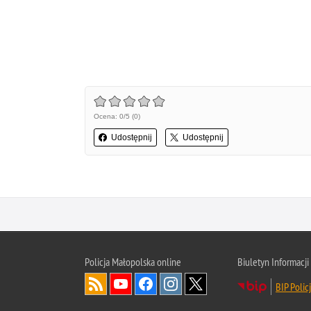
Ocena: 0/5 (0)
Udostępnij
Udostępnij
Policja Małopolska online
Biuletyn Informacji
BIP Polic