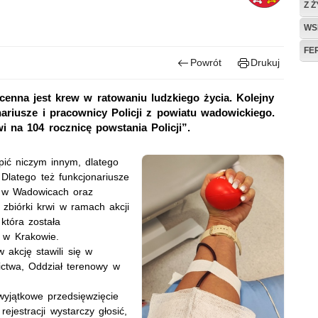
Z 
WS
FE
Powrót
Drukuj
cenna jest krew w ratowaniu ludzkiego życia. Kolejny
nariusze i pracownicy Policji z powiatu wadowickiego.
wi na 104 rocznicę powstania Policji”.
pić niczym innym, dlatego
 Dlatego też funkcjonariusze
ji w Wadowicach oraz
 zbiórki krwi w ramach akcji
 która została
i w Krakowie.
 akcję stawili się w
ctwa, Oddział terenowy w
wyjątkowe przedsięwzięcie
ejestracji wystarczy głosić,