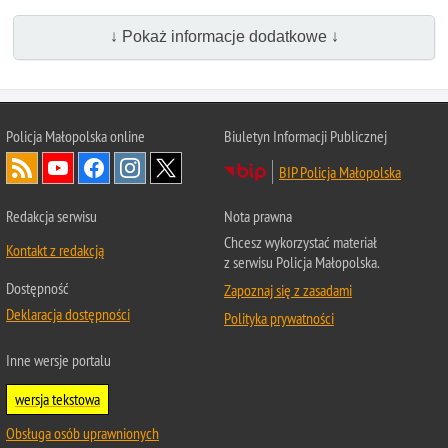
↓ Pokaż informacje dodatkowe ↓
Policja Małopolska online
Biuletyn Informacji Publicznej
BIP Policja Małopolska
Redakcja serwisu
Nota prawna
Chcesz wykorzystać materiał
Kontakt z redakcją
z serwisu Policja Małopolska.
Dostępność
Zapoznaj się z zasadami
Deklaracja dostępności
Polityka prywatności
Inne wersje portalu
wersja tekstowa
Obsługa osób uprawnionych