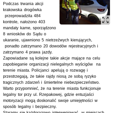
Podczas trwania akcji
krakowska drogówka
przeprowadziła 484
kontrole, nałożono 403
mandaty karne, sporządzono
8 wniosków do Sądu o
ukaranie, ujawniono 5 nietrzeźwych kierujących,
ponadto zatrzymano 20 dowodów rejestracyjnych i
zatrzymano 4 prawa jazdy.
Zapowiadane są kolejne takie akcje mające na celu
zapobieganie organizacji nielegalnych wyścigów na
terenie miasta. Policjanci apelują o rozwagę i
przestrzegają, że takie rajdy niosą ze sobą ryzyko
tragicznych zdarzeń i śmiertelne niebezpieczeństwo.
Warto przypomnieć, że na terenie miasta funkcjonuje
legalny tor przy ul. Rzepakowej, gdzie entuzjaści
motoryzacji mogą doskonalić swoje umiejętności w
sposób legalny i bezpieczny.
Staramy się każdorazowo interweniować w miejscach