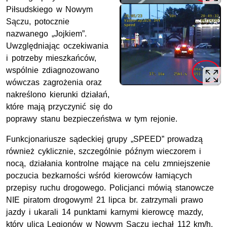
Piłsudskiego w Nowym
Sączu, potocznie
nazwanego „Jojkiem”.
Uwzględniając oczekiwania
i potrzeby mieszkańców,
wspólnie zdiagnozowano
wówczas zagrożenia oraz
nakreślono kierunki działań,
które mają przyczynić się do
poprawy stanu bezpieczeństwa w tym rejonie.
Funkcjonariusze sądeckiej grupy „SPEED” prowadzą
również cyklicznie, szczególnie późnym wieczorem i
nocą, działania kontrolne mające na celu zmniejszenie
poczucia bezkarności wśród kierowców łamiących
przepisy ruchu drogowego. Policjanci mówią stanowcze
NIE piratom drogowym! 21 lipca br. zatrzymali prawo
jazdy i ukarali 14 punktami karnymi kierowcę mazdy,
który ulicą Legionów w Nowym Sączu jechał 112 km/h,