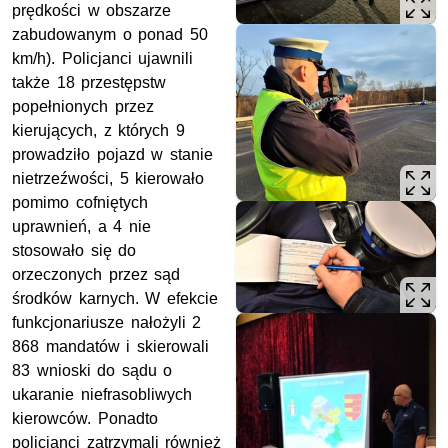
prędkości w obszarze
zabudowanym o ponad 50
km/h). Policjanci ujawnili
także 18 przestępstw
popełnionych przez
kierujących, z których 9
prowadziło pojazd w stanie
nietrzeźwości, 5 kierowało
pomimo cofniętych
uprawnień, a 4 nie
stosowało się do
orzeczonych przez sąd
środków karnych. W efekcie
funkcjonariusze nałożyli 2
868 mandatów i skierowali
83 wnioski do sądu o
ukaranie niefrasobliwych
kierowców. Ponadto
policjanci zatrzymali również