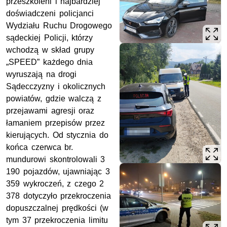
przeszkoleni i najbardziej
doświadczeni policjanci
Wydziału Ruchu Drogowego
sądeckiej Policji, którzy
wchodzą w skład grupy
„SPEED” każdego dnia
wyruszają na drogi
Sądecczyzny i okolicznych
powiatów, gdzie walczą z
przejawami agresji oraz
łamaniem przepisów przez
kierujących. Od stycznia do
końca czerwca br.
mundurowi skontrolowali 3
190 pojazdów, ujawniając 3
359 wykroczeń, z czego 2
378 dotyczyło przekroczenia
dopuszczalnej prędkości (w
tym 37 przekroczenia limitu