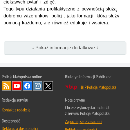
ciekawych pytań i zdjęć.
Tego typu działania profilaktyczne z pewnością służą
dobremu wizerunkowi policji, jako formacji, która służy
pomocą każdemu, ale również edukuje i wspiera.
↓ Pokaż informacje dodatkowe ↓
Policja Małopolska online
Biuletyn Informacji Publicznej
BIP Policja Małopolska
Redakcja serwisu
Nota prawna
Chcesz wykorzystać materiał
Kontakt z redakcją
z serwisu Policja Małopolska.
Dostępność
Zapoznaj się z zasadami
Deklaracja dostępności
Polityka prywatności