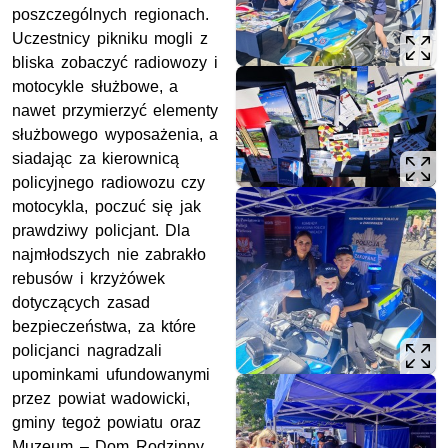
poszczególnych regionach.
Uczestnicy pikniku mogli z
bliska zobaczyć radiowozy i
motocykle służbowe, a
nawet przymierzyć elementy
służbowego wyposażenia, a
siadając za kierownicą
policyjnego radiowozu czy
motocykla, poczuć się jak
prawdziwy policjant. Dla
najmłodszych nie zabrakło
rebusów i krzyżówek
dotyczących zasad
bezpieczeństwa, za które
policjanci nagradzali
upominkami ufundowanymi
przez powiat wadowicki,
gminy tegoż powiatu oraz
Muzeum – Dom Rodzinny