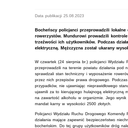
Data publikacji 25.08.2023
Bocheńscy policjanci przeprowadzili lokalne
rowerzystów. Mundurowi prowadzili kontrole
trzeźwości ich użytkowników. Podczas działa
elektryczną. Mężczyzna został ukarany wy
W czwartek (24 sierpnia br.) policjanci Wydział
przeprowadzili na terenie powiatu działania po
sprawdzali stan techniczny i wyposażenie rowerów
przez nich przepisów prawa drogowego. Podczas 
przypadków, nie ujawniając nieprawidłowego stan
ujawnili za to kierującego hulajnogą elektryczną
na zawartość alkoholu w organizmie. Jego wynik 
mandat karny w wysokości 2500 złotych.
Policjanci Wydziału Ruchu Drogowego Komendy Po
działania mające zapewnić bezpieczeństwo niech
bocheńskim. Do tej grupy użytkowników dróg nale