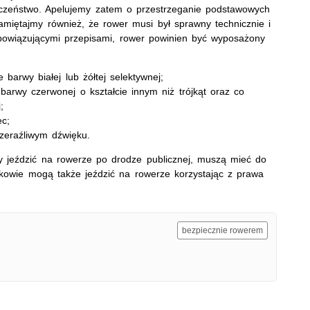
eczeństwo. Apelujemy zatem o przestrzeganie podstawowych
miętajmy również, że rower musi był sprawny technicznie i
bowiązującymi przepisami, rower powinien być wyposażony
 barwy białej lub żółtej selektywnej;
 barwy czerwonej o kształcie innym niż trójkąt oraz co
;
ec;
zeraźliwym dźwięku.
 jeździć na rowerze po drodze publicznej, muszą mieć do
atkowie mogą także jeździć na rowerze korzystając z prawa
bezpiecznie rowerem