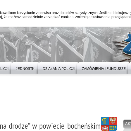
kownikom korzystanie z serwisu oraz do celów statystycznych. Jeśli nie blokujesz t
j, że możesz samodzielnie zarządzać cookies, zmieniając ustawienia przeglądarki
LICJI
JEDNOSTKI
DZIAŁANIA POLICJI
ZAMÓWIENIA I FUNDUSZE
 na drodze” w powiecie bocheńskim
AK