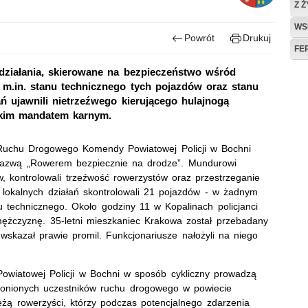
Z 
WS
Powrót
Drukuj
FE
 działania, skierowane na bezpieczeństwo wśród
 m.in. stanu technicznego tych pojazdów oraz stanu
ń ujawnili nietrzeźwego kierującego hulajnogą
sokim mandatem karnym.
u Ruchu Drogowego Komendy Powiatowej Policji w Bochni
d nazwą „Rowerem bezpiecznie na drodze”. Mundurowi
, kontrolowali trzeźwość rowerzystów oraz przestrzeganie
lokalnych działań skontrolowali 21 pojazdów - w żadnym
u technicznego. Około godziny 11 w Kopalinach policjanci
 mężczyznę. 35-letni mieszkaniec Krakowa został przebadany
wskazał prawie promil. Funkcjonariusze nałożyli na niego
wiatowej Policji w Bochni w sposób cykliczny prowadzą
ronionych uczestników ruchu drogowego w powiecie
żą rowerzyści, którzy podczas potencjalnego zdarzenia