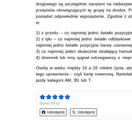
drogowego są szczególnie narażeni na niebezpi
przepisów obowiązujących tę grupę na drodze. Pa
posiadać odpowiednie wyposażenie. Zgodnie z o
w:
1) z przodu – co najmniej jedno światło pozycyjne
2) z tyłu – co najmniej jedno światło odblaskowe
najmniej jedno światło pozycyjne barwy czerwonej
3) co najmniej jeden skutecznie działający hamul
4) dzwonek lub inny sygnał ostrzegawczy o niepr
Osoby w wieku między 10 a 18 rokiem życia, aby
tego uprawnienia - czyli kartę rowerową. Nastol
jazdy kategorii AM, B1 lub T.
Ocena: 5/5 (1)
Udostępnij
Udostępnij