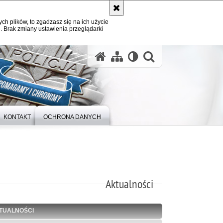
ych plików, to zgadzasz się na ich użycie
. Brak zmiany ustawienia przeglądarki
otwórz wysz
KONTAKT
OCHRONA DANYCH
Aktualności
TUALNOŚCI