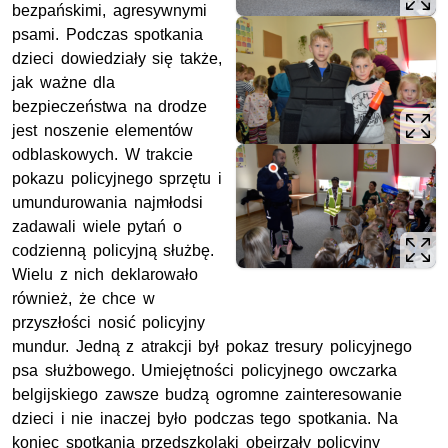
bezpańskimi, agresywnymi
psami. Podczas spotkania
dzieci dowiedziały się także,
jak ważne dla
bezpieczeństwa na drodze
jest noszenie elementów
odblaskowych. W trakcie
pokazu policyjnego sprzętu i
umundurowania najmłodsi
zadawali wiele pytań o
codzienną policyjną służbę.
Wielu z nich deklarowało
również, że chce w
przyszłości nosić policyjny
mundur. Jedną z atrakcji był pokaz tresury policyjnego
psa służbowego. Umiejętności policyjnego owczarka
belgijskiego zawsze budzą ogromne zainteresowanie
dzieci i nie inaczej było podczas tego spotkania. Na
koniec spotkania przedszkolaki obejrzały policyjny