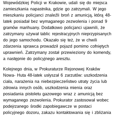
Wojewódzkiej Policji w Krakowie, udali się do miejsca
zamieszkania napastnika, gdzie go zatrzymali. W jego
mieszkaniu policjanci znaleźli broń z amunicją, którą 48-
latek posiadał bez wymaganego zezwolenia i ponad 9
gramów marihuany. Dodatkowo policjanci ujawnili, że
zatrzymany używał tablic rejestracyjnych nieprzypisanych
do jego samochodu. Okazało się też, że w chwili
zdarzenia sprawca prowadził pojazd pomimo cofniętych
uprawnień. Zatrzymany został przewieziony do komendy,
a następnie do policyjnego aresztu.
Kolejnego dnia, w Prokuraturze Rejonowej Kraków
Nowa- Huta 48-latek usłyszał 6 zarzutów: uszkodzenia
ciała, narażenia na niebezpieczeństwo utraty życia lub
zdrowia innych osób, uszkodzenia mienia oraz
posiadania pistoletu gazowego wraz z amunicją bez
wymaganego zezwolenia. Prokurator zastosował wobec
podejrzanego środki zapobiegawcze w postaci
policyjnego dozoru, zakazu kontaktowania się i zbliżania