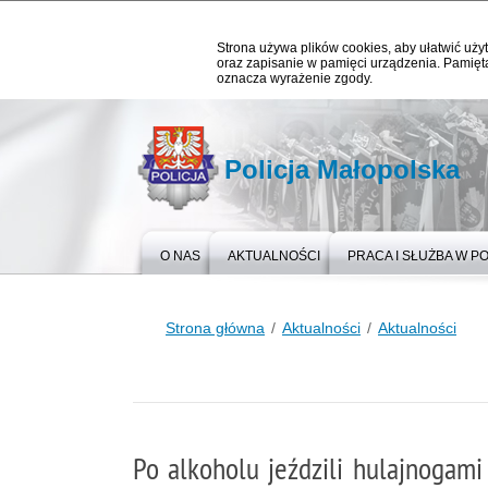
Strona używa plików cookies, aby ułatwić użyt
oraz zapisanie w pamięci urządzenia. Pamięta
oznacza wyrażenie zgody.
Policja Małopolska
O NAS
AKTUALNOŚCI
PRACA I SŁUŻBA W PO
Strona główna
Aktualności
Aktualności
Po alkoholu jeździli hulajnogami