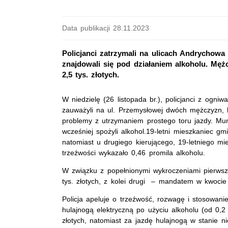
Data publikacji 28.11.2023
Policjanci zatrzymali na ulicach Andrychowa 
znajdowali się pod działaniem alkoholu. Męż
2,5 tys. złotych.
W niedzielę (26 listopada br.), policjanci z ogni
zauważyli na ul. Przemysłowej dwóch mężczyzn, k
problemy z utrzymaniem prostego toru jazdy. Mund
wcześniej spożyli alkohol.19-letni mieszkaniec g
natomiast u drugiego kierującego, 19-letniego m
trzeźwości wykazało 0,46 promila alkoholu.
W związku z popełnionymi wykroczeniami pierws
tys. złotych, z kolei drugi – mandatem w kwocie 
Policja apeluje o trzeźwość, rozwagę i stosowan
hulajnogą elektryczną po użyciu alkoholu (od 0,2
złotych, natomiast za jazdę hulajnogą w stanie 