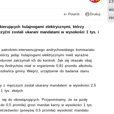
Z 
WS
Powrót
Drukuj
FE
kierujących hulajnogami elektrycznymi, którzy
czyźni zostali ukarani mandatami w wysokości 1 tys. i
wa patrolowo-interwencyjnego andrychowskiego komisariatu
tórzy jadąc hulajnogami elektrycznymi mieli wyraźne
urowi zatrzymali ich do kontroli. Jak się okazało obaj
miny Andrychów miał w organizmie 0,81 promila alkoholu,
ieszkańca gminy Wieprz, urządzenie do badania stanu
zy z mężczyzn został ukarany mandatem w wysokości 2,5
1 tys. złotych.
ie się do obowiązujących. Przypominamy, że za jazdę
 do 0,5 promila) grozi mandat karny w wysokości 1 tys.
nietrzeźwości (powyżej 0,5 promila) wysokość mandatu