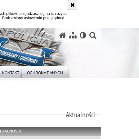
ych plików, to zgadzasz się na ich użycie
. Brak zmiany ustawienia przeglądarki
otwórz wysz
KONTAKT
OCHRONA DANYCH
Aktualności
TUALNOŚCI