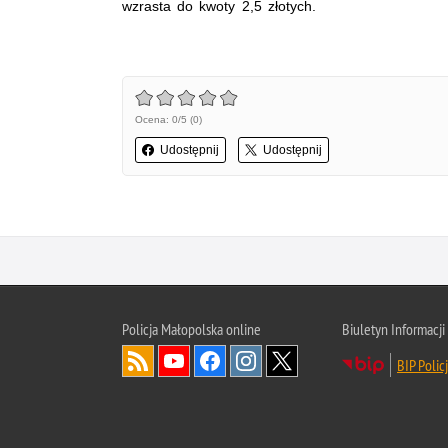
wzrasta do kwoty 2,5 złotych
Ocena: 0/5 (0)
Udostępnij
Udostępnij
Policja Małopolska online
Biuletyn Informacji
BIP Polic