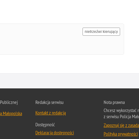
.
nietrzeźwi kierujący
 Publicznej
Redakcja serwisu
Nota prawna
Chcesz wykorzystać m
Kontakt z redakcją
ja Małopolska
z serwisu Policja Mał
Dostępność
Zapoznaj się z zasad
Deklaracja dostępności
Polityka prywatności