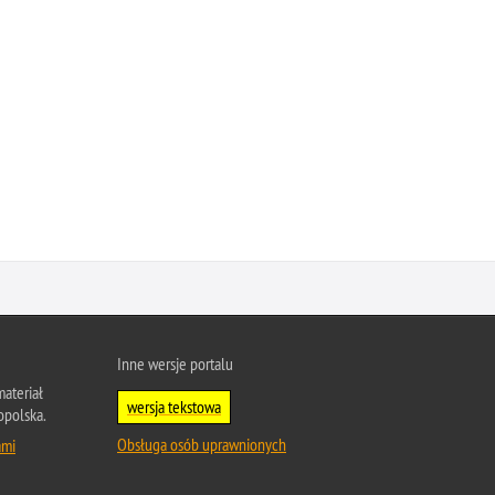
Inne wersje portalu
ateriał
wersja tekstowa
opolska.
Obsługa osób uprawnionych
ami