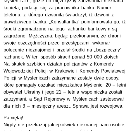
Myślenicach, gdzie do mężczyzny zadzwoniła nieznana
kobieta, podając się za pracownika banku. Numer
telefonu, z którego dzwoniła świadczył, iż dzwoni z
prawdziwego banku. „Konsultantka” poinformowała go, iż
środki zgromadzone na jego rachunku bankowym są
zagrożone. Mężczyzna, będąc przekonanym, że chroni
swoje oszczędności przed przestępcami, wykonał
polecenie nieznajomej i przelał środki na ,,bezpieczny”
rachunek. W ten sposób stracił ponad 50 000 złotych
Na skutek szybkich działań policjantów z Komendy
Wojewódzkiej Policji w Krakowie i Komendy Powiatowej
Policji w Myślenicach zatrzymane zostały dwie osoby,
które pomagały oszukać mieszkańca Myślenic. 20 – letni
obywatel Ukrainy i jego 21 – letnia wspólniczka zostali
zatrzymani, a Sąd Rejonowy w Myślenicach zastosował
dla nich 3 – miesięczny areszt. Sprawa jest rozwojowa.
Pamiętaj!
Nigdy nie przekazuj jakiejkolwiek nieznanej nam osobie,