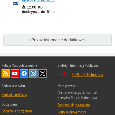
deskrypcja do filmu
12.08 KB
deskrypcja do filmu
↓ Pokaż informacje dodatkowe ↓
Policja Małopolska online
Biuletyn Informacji Publicznej
BIP Policja Małopolska
Redakcja serwisu
Nota prawna
Chcesz wykorzystać materiał
Kontakt z redakcją
z serwisu Policja Małopolska.
Dostępność
Zapoznaj się z zasadami
Deklaracja dostępności
Polityka prywatności