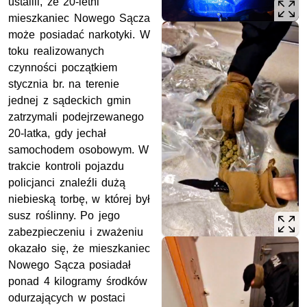
ustalili, że 20-letni
mieszkaniec Nowego Sącza
może posiadać narkotyki. W
toku realizowanych
czynności początkiem
stycznia br. na terenie
jednej z sądeckich gmin
zatrzymali podejrzewanego
20-latka, gdy jechał
samochodem osobowym. W
trakcie kontroli pojazdu
policjanci znaleźli dużą
niebieską torbę, w której był
susz roślinny. Po jego
zabezpieczeniu i zważeniu
okazało się, że mieszkaniec
Nowego Sącza posiadał
ponad 4 kilogramy środków
odurzających w postaci