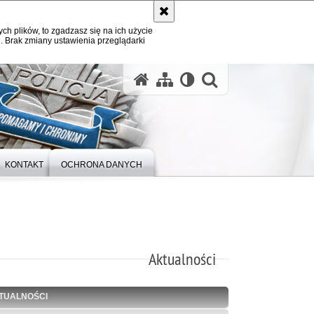
ych plików, to zgadzasz się na ich użycie
. Brak zmiany ustawienia przeglądarki
otwórz wysz
KONTAKT
OCHRONA DANYCH
Aktualności
TUALNOŚCI