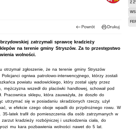
Z 
WS
FE
Powrót
Drukuj
Zebrzydowskiej zatrzymali sprawcę kradzieży
sklepów na terenie gminy Stryszów. Za to przestępstwo
wienia wolności.
tu otrzymał zgłoszenie, że na terenie gminy Stryszów
olicjanci ogniwa patrolowo-interwencyjnego, którzy zostali
eszkańca powiatu wadowickiego, który został ujęty przez
eń, mężczyzna wszedł do placówki handlowej, schował pod
ł. Pracownica sklepu, która zauważyła, że doszło do
ąc utrzymać się w posiadaniu skradzionych rzeczy, użył
pać, w efekcie czego oboje wpadli do przydrożnego rowu. W
 35-latek trafił do pomieszczenia dla osób zatrzymanych w
 zarzut kradzieży rozbójniczej i uszkodzenia ciała, do
grozi mu kara pozbawienia wolności nawet do 5 lat.