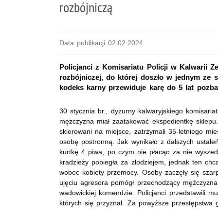
rozbójniczą
Data publikacji 02.02.2024
Policjanci z Komisariatu Policji w Kalwarii 
rozbójniczej, do której doszło w jednym ze 
kodeks karny przewiduje karę do 5 lat pozba
30 stycznia br., dyżurny kalwaryjskiego komisaria
mężczyzna miał zaatakować ekspedientkę sklepu. P
skierowani na miejsce, zatrzymali 35-letniego mi
osobę postronną. Jak wynikało z dalszych ustal
kurtkę 4 piwa, po czym nie płacąc za nie wyszed
kradzieży pobiegła za złodziejem, jednak ten chc
wobec kobiety przemocy. Osoby zaczęły się szar
ujęciu agresora pomógł przechodzący mężczyzna.
wadowickiej komendzie. Policjanci przedstawili mu
których się przyznał. Za powyższe przestępstwa 