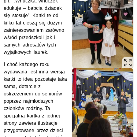
pn.: „Wnuczka, wnuczek
edukuje – babcia dziadek
się stosuje”. Kartki te od
kilku lat cieszą się dużym
zainteresowaniem zarówno
wśród przedszkoli jak i
samych adresatów tych
wyjątkowych laurek.
I choć każdego roku
wydawana jest inna wersja
kartki to idea pozostaje taka
sama, dotarcie z
ostrzeżeniem do seniorów
poprzez najmłodszych
członków rodziny. Ta
specjalna kartka z jednej
strony zawiera ilustracje
przygotowane przez dzieci