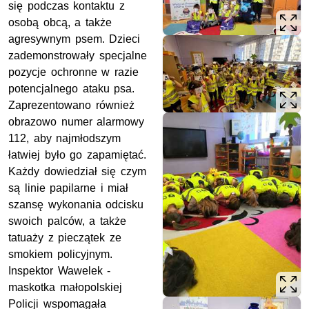
się podczas kontaktu z
osobą obcą, a także
agresywnym psem. Dzieci
zademonstrowały specjalne
pozycje ochronne w razie
potencjalnego ataku psa.
Zaprezentowano również
obrazowo numer alarmowy
112, aby najmłodszym
łatwiej było go zapamiętać.
Każdy dowiedział się czym
są linie papilarne i miał
szansę wykonania odcisku
swoich palców, a także
tatuaży z pieczątek ze
smokiem policyjnym.
Inspektor Wawelek -
maskotka małopolskiej
Policji wspomagała