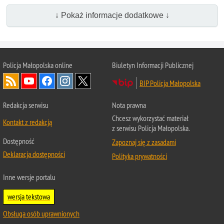
↓ Pokaż informacje dodatkowe ↓
Policja Małopolska online
Biuletyn Informacji Publicznej
BIP Policja Małopolska
Redakcja serwisu
Nota prawna
Chcesz wykorzystać materiał
Kontakt z redakcją
z serwisu Policja Małopolska.
Dostępność
Zapoznaj się z zasadami
Deklaracja dostępności
Polityka prywatności
Inne wersje portalu
wersja tekstowa
Obsługa osób uprawnionych