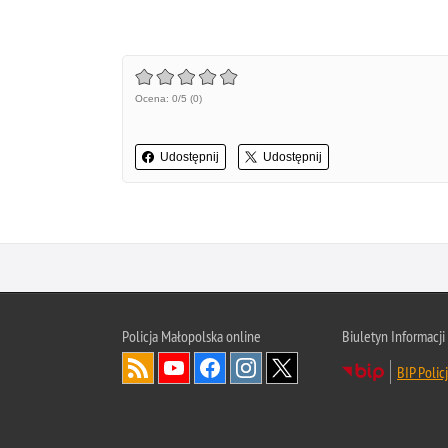
Ocena: 0/5 (0)
Udostępnij
Udostępnij
Policja Małopolska online
Biuletyn Informacji
BIP Polic