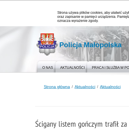
Strona używa plików cookies, aby ułatwić użyt
oraz zapisanie w pamięci urządzenia. Pamięta
oznacza wyrażenie zgody.
Policja Małopolska
O NAS
AKTUALNOŚCI
PRACA I SŁUŻBA W PO
Strona główna
Aktualności
Aktualności
Ścigany listem gończym trafił za 