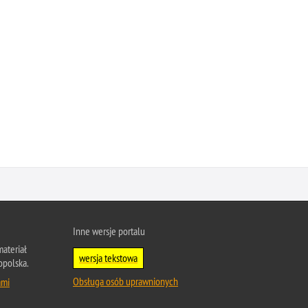
Inne wersje portalu
ateriał
wersja tekstowa
opolska.
Obsługa osób uprawnionych
ami