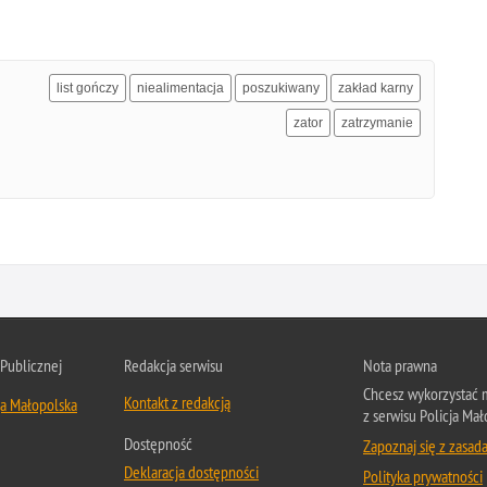
list gończy
niealimentacja
poszukiwany
zakład karny
zator
zatrzymanie
 Publicznej
Redakcja serwisu
Nota prawna
Chcesz wykorzystać m
Kontakt z redakcją
ja Małopolska
z serwisu Policja Mał
Dostępność
Zapoznaj się z zasad
Deklaracja dostępności
Polityka prywatności