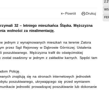
Z 
WS
Powrót
Drukuj
FE
atrzymali 32 – letniego mieszkańca Śląska. Mężczyzna
ia wolności za niealimentację.
, że w jednym z wynajmowanych mieszkań na terenie Zatora
ym przez Sąd Rejonowy w Dąbrowie Górniczej. Ustalenia
ali poszukiwanego. Mężczyzna trafił do oświęcimskiej
ek został osadzony w jednym z zakładów karnych. Spędzi tam
dom Policję.
anych znajdują się na stronach internetowych jednostek
 pobytu poszukiwanego, ukrywającego się przed wymiarem
munikacie jednostki prowadzącej poszukiwanie lub dokonanie