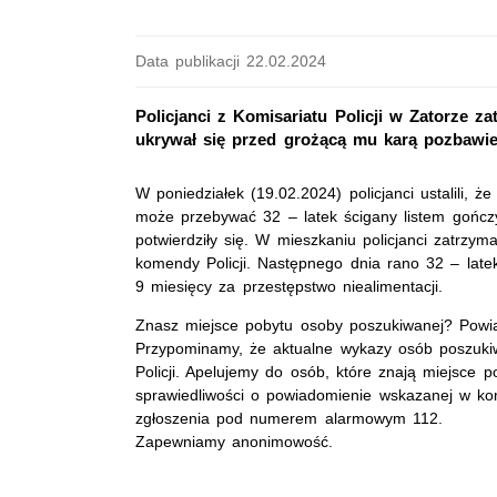
Data publikacji 22.02.2024
Policjanci z Komisariatu Policji w Zatorze z
ukrywał się przed grożącą mu karą pozbawien
W poniedziałek (19.02.2024) policjanci ustalili
może przebywać 32 – latek ścigany listem gończ
potwierdziły się. W mieszkaniu policjanci zatrzym
komendy Policji. Następnego dnia rano 32 – lat
9 miesięcy za przestępstwo niealimentacji.
Znasz miejsce pobytu osoby poszukiwanej? Powia
Przypominamy, że aktualne wykazy osób poszukiw
Policji. Apelujemy do osób, które znają miejsce
sprawiedliwości o powiadomienie wskazanej w ko
zgłoszenia pod numerem alarmowym 112.
Zapewniamy anonimowość.