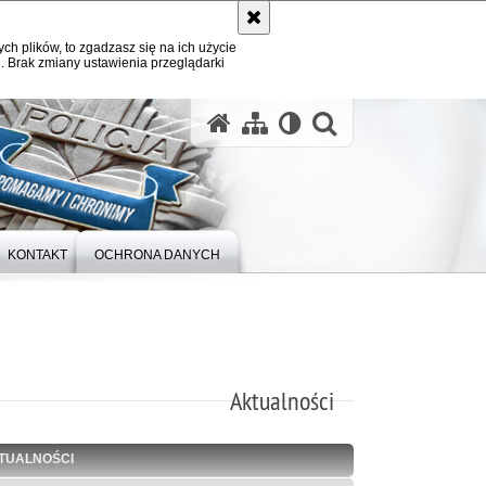
ych plików, to zgadzasz się na ich użycie
. Brak zmiany ustawienia przeglądarki
otwórz wysz
KONTAKT
OCHRONA DANYCH
Aktualności
TUALNOŚCI